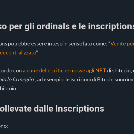
so per gli ordinals e le inscription
ions potrebbe essere inteso in senso lato come: "
Venite per
 decentralizzato
".
ccordo con
alcune delle critiche mosse agli NFT
di shitcoin
oin lo fa meglio
", ad esempio, le iscrizioni di Bitcoin sono i
hitcoin.
llevate dalle Inscriptions
ono: