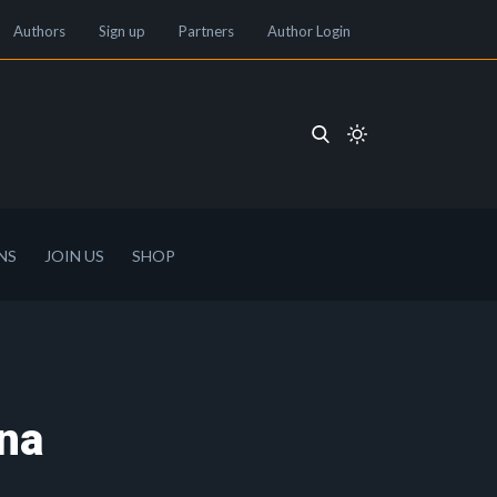
Authors
Sign up
Partners
Author Login
NS
JOIN US
SHOP
una