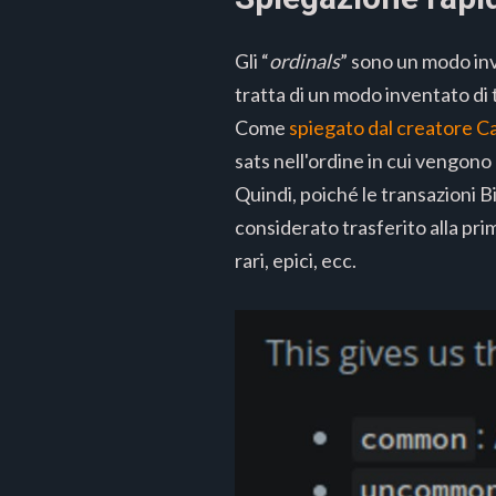
Gli “
ordinals
” sono un modo inve
tratta di un modo inventato di t
Come
spiegato dal creatore 
sats nell'ordine in cui vengono 
Quindi, poiché le transazioni Bi
considerato trasferito alla pri
rari, epici, ecc.