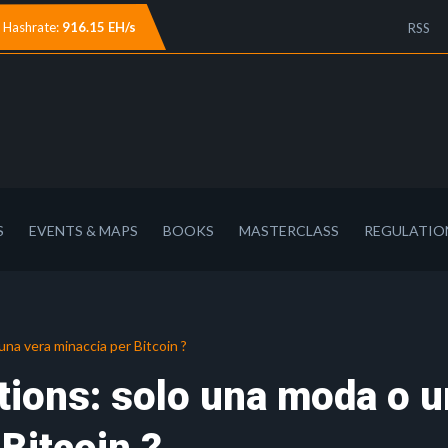
Hashrate:
916.15 EH/s
RSS
S
EVENTS & MAPS
BOOKS
MASTERCLASS
REGULATIO
una vera minaccia per Bitcoin ?
ptions: solo una moda o 