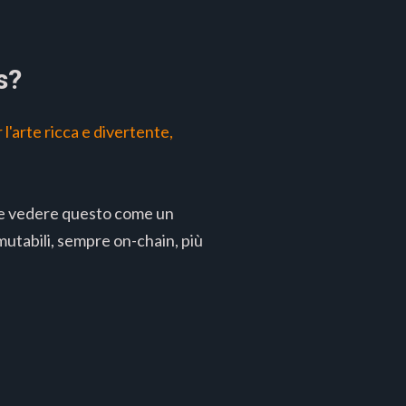
s?
 l'arte ricca e divertente,
, e vedere questo come un
mmutabili, sempre on-chain, più