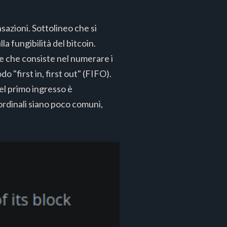
nsazioni. Sottolineo che si
la fungibilità del bitcoin.
ne che consiste nel numerare i
o "first in, first out" (FIFO).
nel primo ingresso è
 ordinali siano poco comuni,