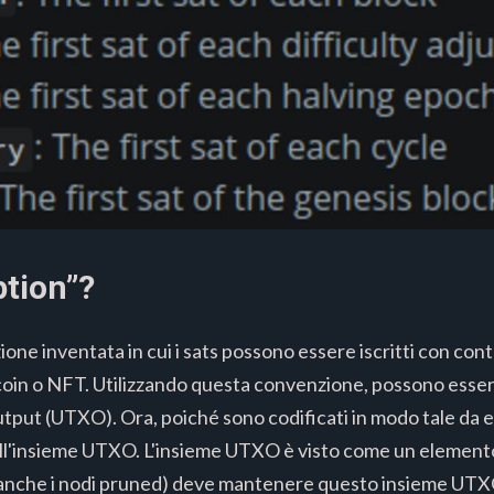
ption”?
ione inventata in cui i sats possono essere iscritti con cont
tcoin o NFT. Utilizzando questa convenzione, possono essere
tput (UTXO). Ora, poiché sono codificati in modo tale da es
ll'insieme UTXO. L'insieme UTXO è visto come un element
 (anche i nodi pruned) deve mantenere questo insieme UTX