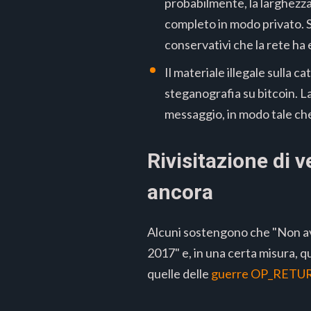
probabilmente, la larghezz
completo in modo privato. S
conservativi che la rete ha
Il materiale illegale sulla
steganografia su bitcoin. L
messaggio, in modo tale che
Rivisitazione di v
ancora
Alcuni sostengono che "Non av
2017" e, in una certa misura, q
quelle delle
guerre OP_RETU