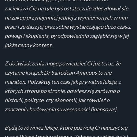
zaciekawi Cię na tyle byś ostatecznie zdecydował się
na zakup przynajmniej jednej z wymienionych w nim
prac; i że dasz jej oraz sobie wystarczająco dużo czasu,
powagi i skupienia, by odpowiednio zagłębić się w jej
jakże cenny kontent.
Z doświadczenia mogę powiedzieć Ci już teraz, że
czytanie książek Dr Saifedean Ammous to nie
maraton. Potraktuj ten czas jak prywatne lekcje, z
których strona po stronie, dowiesz się zarówno o
historii, polityce, czy ekonomii, jak również o
znaczeniu budowania suwerenności finansowej.
Będą to również lekcje, które pozwolą Ci nauczyć się
wszystkiego trochę od nowa. Zobaczysz zatem świat