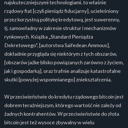
najskuteczniejszymi technologiami, to właśnie
rządowy fiat [czyli pieniądz fiducjarny], ucieleśniony
przez korzystną politykę kredytową, jest suwerenny,
tj. samowładny w zakresie struktur i mechanizmów
rynkowych. Książka „Standard Pieniądza
Dekretowego”, [autorstwa Saifedean Ammous],
dokładnie przygląda się niektórym z tych obszarów,
[obszarów jażke blisko powiązanych zarówno z życiem,
jak i gospodarką], oraz trafnie analizuje katastrofalne
skutki [powyżej wspomnianego] zniekształcenia.
W przeciwieństwie do kredytu rządowego bitcoin jest
dobrem teraźniejszym, którego wartość nie zależy od
żadnych kontrahentów. W przeciwieństwie do złota
bitcoin jest też wysoce zbywalny w wielu