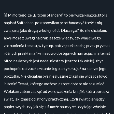
[ℹ️] Mimo tego, że „Bitcoin Standard” to pierwsza książka, którą
napisał Saifedean, postanowiłam przetłumaczyć treść z nią
związaną jako drugą w kolejności. Dlaczego? Bo nie chciałam,
abyś może z uwagi na brak jeszcze wiedzy, czy właściwego
zrozumienia tematu, w tym np. patrząc też trochę przez pryzmat
różnych przekłamań w masowo dostępnych narracjach na temat
bitcoina (których jest nadal niestety jeszcze tak wiele), zbyt
pochopnie odrzucił czytanie tego artykułu, już na samym jego
początku. Nie chciałam byś niesłusznie zraził się widząc słowo
'bitcoin'. Temat, którego możesz jeszcze dobrze nie rozumieć.
Wolałam zatem zacząć od wprowadzenia książki, która porusza
świat, jaki znasz od strony praktycznej. Czyli świat pieniędzy
papierowych, czy jak się już może nauczyłeś, czytając właśnie