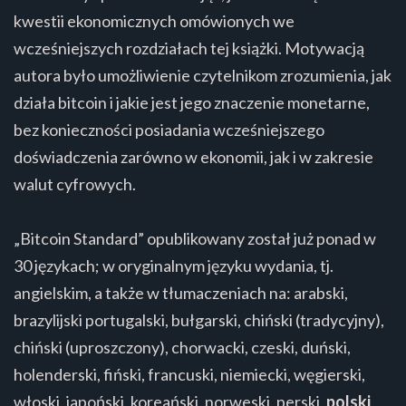
kwestii ekonomicznych omówionych we
wcześniejszych rozdziałach tej książki. Motywacją
autora było umożliwienie czytelnikom zrozumienia, jak
działa bitcoin i jakie jest jego znaczenie monetarne,
bez konieczności posiadania wcześniejszego
doświadczenia zarówno w ekonomii, jak i w zakresie
walut cyfrowych.
„Bitcoin Standard” opublikowany został już ponad w
30 językach; w oryginalnym języku wydania, tj.
angielskim, a także w tłumaczeniach na: arabski,
brazylijski portugalski, bułgarski, chiński (tradycyjny),
chiński (uproszczony), chorwacki, czeski, duński,
holenderski, fiński, francuski, niemiecki, węgierski,
włoski, japoński, koreański, norweski, perski,
polski
,