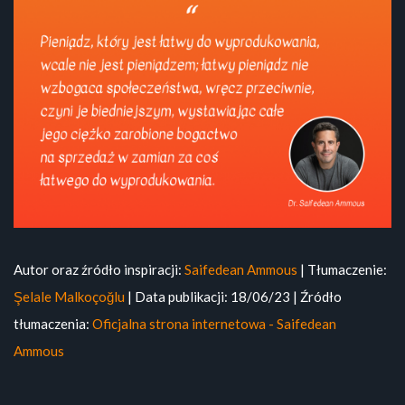
Autor oraz źródło inspiracji:
Saifedean Ammous
| Tłumaczenie:
Şelale Malkoçoğlu
| Data publikacji: 18/06/23 | Źródło
tłumaczenia:
Oficjalna strona internetowa - Saifedean
Ammous