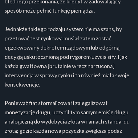
błędnego przekonania, że kredyt w zadowalający
sposób może pełnić funkcję pieniądza.
Jednakże takiego rodzaju system nie ma szans, by
przetrwać test rynkowy, musiał zatem zostać
egzekwowany dekretem rządowym lub odgórną
decyzją uskutecznioną pod rygorem użycia siły. I jak
każda gwałtowna [brutalnie wręcz narzucona]
interwencja w sprawy rynku i ta również miała swoje
konsekwencje.
Ponieważ fiat sformalizował i zalegalizował
monetyzację długu, uczynił tym samym emisję długu
analogiczną do wydobycia złota w ramach standardu
złota; gdzie każda nowa pożyczka zwiększa podaż