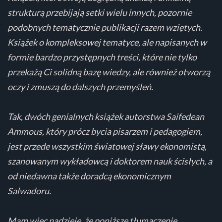
strukturą przebijają setki wielu innych, pozornie
podobnych tematycznie publikacji razem wziętych.
Książek o kompleksowej tematyce, ale napisanych w
formie bardzo przystępnych treści, które nie tylko
przekażą Ci solidną bazę wiedzy, ale również otworzą
oczy i zmuszą do dalszych przemyśleń.
Tak, dwóch genialnych książek autorstwa Saifedean
Ammous, który prócz bycia pisarzem i pedagogiem,
jest przede wszystkim światowej sławy ekonomistą,
szanowanym wykładowcą i doktorem nauk ścisłych, a
od niedawna także doradcą ekonomicznym
Salwadoru.
Mam więc nadzieję, że poniższe tłumaczenie