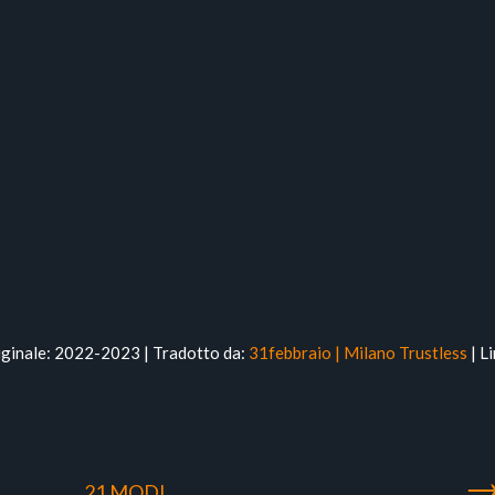
iginale: 2022-2023 | Tradotto da:
31febbraio | Milano Trustless
| L
21 MODI