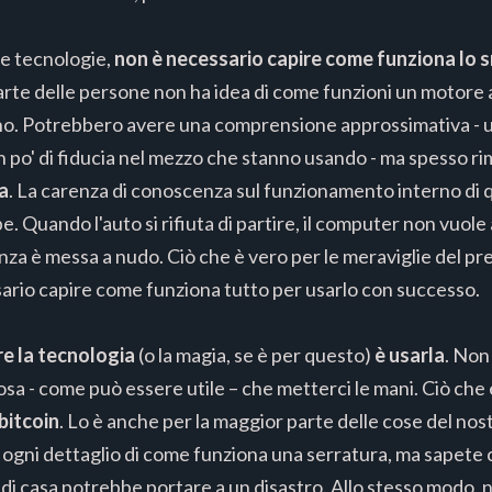
le tecnologie,
non è necessario capire come funziona lo 
arte delle persone non ha idea di come funzioni un motore
orno. Potrebbero avere una comprensione approssimativa -
po' di fiducia nel mezzo che stanno usando - ma spesso rim
a
. La carenza di conoscenza sul funzionamento interno di q
 Quando l'auto si rifiuta di partire, il computer non vuole a
za è messa a nudo. Ciò che è vero per le meraviglie del p
sario capire come funziona tutto per usarlo con successo.
re la tecnologia
(o la magia, se è per questo)
è usarla
. Non
 - come può essere utile – che metterci le mani. Ciò che è 
bitcoin
. Lo è anche per la maggior parte delle cose del nos
gni dettaglio di come funziona una serratura, ma sapete c
a di casa potrebbe portare a un disastro. Allo stesso modo, 