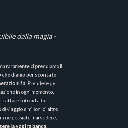
ibile dalla magia -
 ma raramente ci prendiamo il
ò che diamo per scontato
nerazioni fa
. Prendete per
rmazione in ogni momento,
e scattare foto ad alta
di viaggio e milioni di altre
nti ne possiate mai vedere,
ssere la vostra banca
.