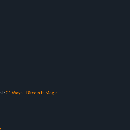
ink:
21 Ways - Bitcoin Is Magic
→