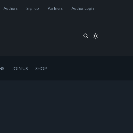
Authors
Sign up
Partners
Author Login
NS
JOIN US
SHOP