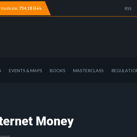
Hashrate:
734.18 EH/s
RSS
S
EVENTS & MAPS
BOOKS
MASTERCLASS
REGULATIO
nternet Money