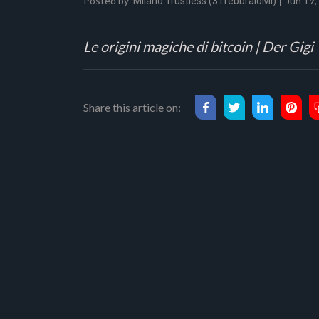
Posted by
Jun 19,
Milano Trustless (31febbraioMI)
Le origini magiche di bitcoin | Der Gigi
Share this article on: