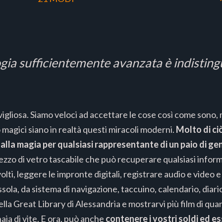
gia sufficientemente avanzata è indistingu
igliosa. Siamo veloci ad accettare le cose così come sono,
magici siano in realtà questi miracoli moderni.
Molto di ci
dalla magia per qualsiasi rappresentante di un paio di ge
pezzo di vetro tascabile che può recuperare qualsiasi info
volti, leggere le impronte digitali, registrare audio e video 
ssola, da sistema di navigazione, taccuino, calendario, diario 
ella Great Library di Alessandria e mostrarvi più film di qua
ia di vite. E ora, può anche
contenere i vostri soldi ed e