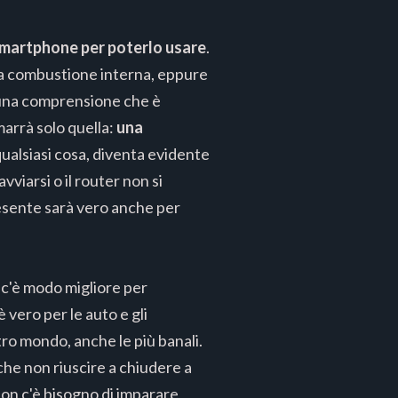
smartphone per poterlo usare
.
 a combustione interna, eppure
 una comprensione che è
arrà solo quella:
una
ualsiasi cosa, diventa evidente
vviarsi o il router non si
resente sarà vero anche per
 c'è modo migliore per
vero per le auto e gli
tro mondo, anche le più banali.
he non riuscire a chiudere a
non c'è bisogno di imparare