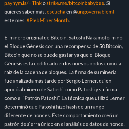
paynym.is/+Tink
o
strike.me/bitcoinbabybee
. Si
quieres saber más,
escucha
en @
ungovernablemf
este mes,
#PlebMinerMonth
.
El minero original de Bitcoin, Satoshi Nakamoto, minó
el Bloque Génesis con una recompensa de 50 Bitcoin,
Bitcoin que no se puede gastar ya que el Bloque
Génesis está codificado en los nuevos nodos como la
raíz de la cadena de bloques. La firma de su minería
fue analizada más tarde por Sergio Lerner, quien
apodó al minero de Satoshi como Patoshi y su firma
como el "Patrón Patoshi". La técnica que utilizó Lerner
determinó que Patoshi hizo hash de un rango
diferente de nonces. Este comportamiento creó un
patrón de sierra único en el análisis de datos de nonce.