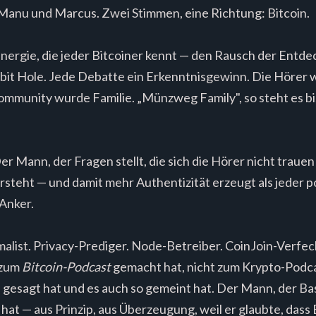
anu und Marcus. Zwei Stimmen, eine Richtung: Bitcoin.
nergie, die jeder Bitcoiner kennt — den Rausch der Entdec
bit Hole. Jede Debatte ein Erkenntnisgewinn. Die Hörer w
mmunity wurde Familie. „Münzweg Family", so steht es bis
 Mann, der Fragen stellt, die sich die Hörer nicht trauen
rsteht — und damit mehr Authentizität erzeugt als jeder p
 Anker.
alist. Privacy-Prediger. Node-Betreiber. CoinJoin-Verfe
 zum
Bitcoin-Podcast
gemacht hat, nicht zum Krypto-Podca
 gesagt hat und es auch so gemeint hat. Der Mann, der Bas
 hat — aus Prinzip, aus Überzeugung, weil er glaubte, das