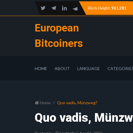
Block Height:
961,281
European
Bitcoiners
HOME
ABOUT
LANGUAGE
CATEGORIE
Home
Quo vadis, Münzweg?
Quo vadis, Münz