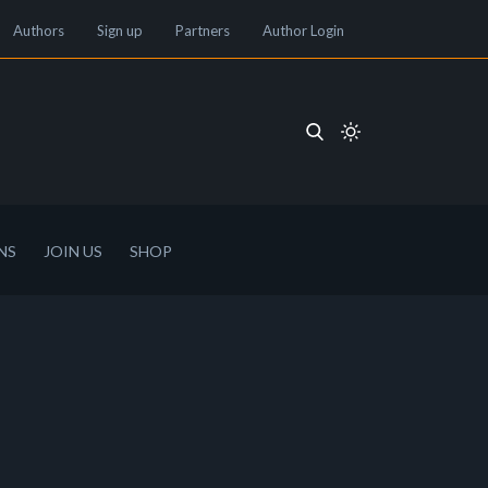
Authors
Sign up
Partners
Author Login
NS
JOIN US
SHOP