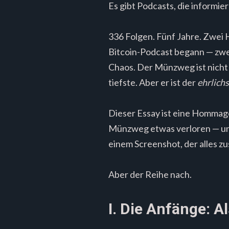
Es gibt Podcasts, die informie
336 Folgen. Fünf Jahre. Zwei H
Bitcoin-Podcast begann — zwei
Chaos. Der Münzweg ist nicht d
tiefste. Aber er ist der
ehrlich
Dieser Essay ist eine Hommage
Münzweg etwas verloren — und
einem Screenshot, der alles zu
Aber der Reihe nach.
I. Die Anfänge: A