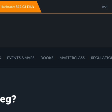
Hashrate:
822.03 EH/s
RSS
S
EVENTS & MAPS
BOOKS
MASTERCLASS
REGULATIO
weg?