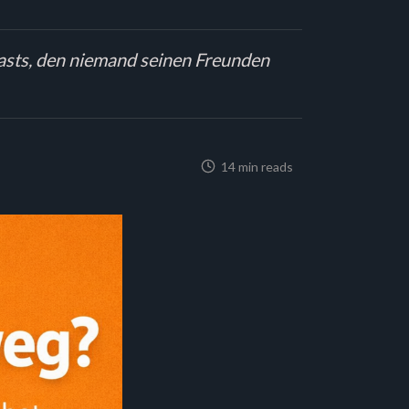
asts, den niemand seinen Freunden
14 min reads