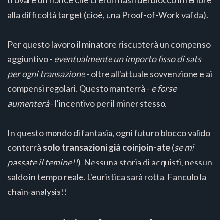
trovare un nonce che crei un hash del blocco inferiore
alla difficoltà target (cioè, una Proof-of-Work valida).
Per questo lavoro il minatore riscuoterà un compenso
aggiuntivo -
eventualmente un importo fisso di sats
per ogni transazione
- oltre all'attuale sovvenzione e ai
compensi regolari. Questo manterrà -
e forse
aumenterà
- l'incentivo per il miner stesso.
In questo mondo di fantasia, ogni futuro blocco valido
conterrà
solo transazioni già coinjoin-ate
(
se mi
passate il temine!!
). Nessuna storia di acquisti, nessun
saldo in tempo reale. L'euristica sarà rotta. Fanculo la
chain-analysis!!