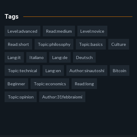
Tags
Level:advanced
Read:medium
Level:novice
Read:short
Topic:philosophy
Topic:basics
Culture
Lang:it
Italiano
Lang:de
Deutsch
Topic:technical
Lang:en
Author:sinautoshi
Bitcoin
Beginner
Topic:economics
Read:long
Topic:opinion
Author:31febbraiomi