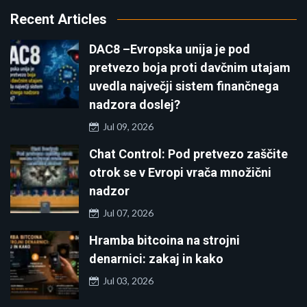
Recent Articles
DAC8 –Evropska unija je pod
pretvezo boja proti davčnim utajam
uvedla največji sistem finančnega
nadzora doslej?
Jul 09, 2026
Chat Control: Pod pretvezo zaščite
otrok se v Evropi vrača množični
nadzor
Jul 07, 2026
Hramba bitcoina na strojni
denarnici: zakaj in kako
Jul 03, 2026