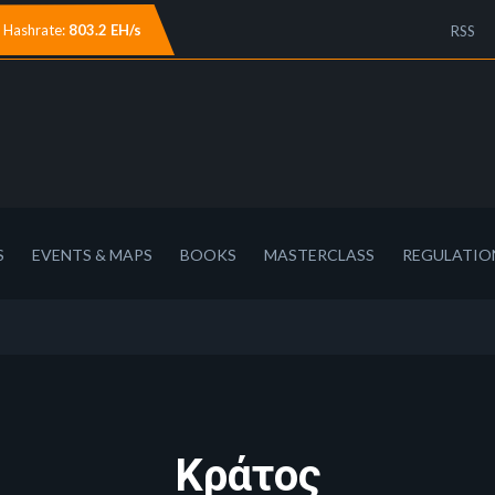
Hashrate:
803.2 EH/s
RSS
S
EVENTS & MAPS
BOOKS
MASTERCLASS
REGULATIO
Κράτος