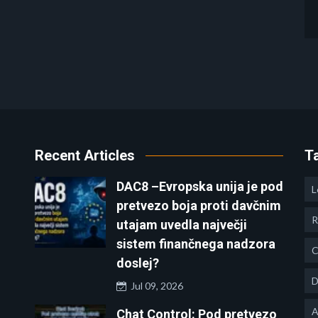
Recent Articles
T
DAC8 –Evropska unija je pod
L
pretvezo boja proti davčnim
R
utajam uvedla največji
sistem finančnega nadzora
C
doslej?
D
Jul 09, 2026
A
Chat Control: Pod pretvezo