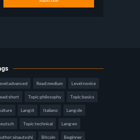
Subscribe
ags
evel:advanced
Read:medium
Level:novice
ead:short
Topic:philosophy
Topic:basics
ulture
Lang:it
Italiano
Lang:de
eutsch
Topic:technical
Lang:en
uthor:sinautoshi
Bitcoin
Beginner