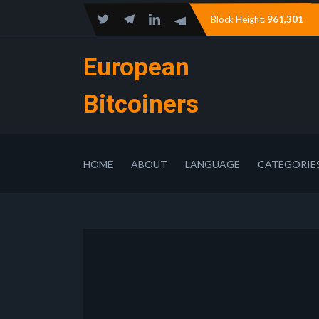
Block Height:
961,301
European
Bitcoiners
HOME
ABOUT
LANGUAGE
CATEGORIE