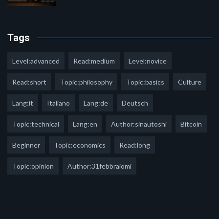
Tags
Level:advanced
Read:medium
Level:novice
Read:short
Topic:philosophy
Topic:basics
Culture
Lang:it
Italiano
Lang:de
Deutsch
Topic:technical
Lang:en
Author:sinautoshi
Bitcoin
Beginner
Topic:economics
Read:long
Topic:opinion
Author:31febbraiomi