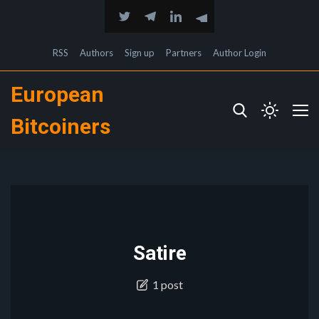
RSS
Authors
Sign up
Partners
Author Login
European
Bitcoiners
Satire
1 post