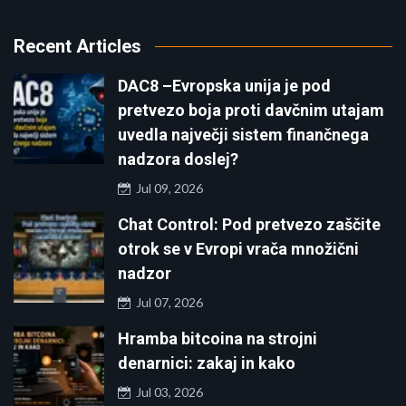
Recent Articles
DAC8 –Evropska unija je pod
pretvezo boja proti davčnim utajam
uvedla največji sistem finančnega
nadzora doslej?
Jul 09, 2026
Chat Control: Pod pretvezo zaščite
otrok se v Evropi vrača množični
nadzor
Jul 07, 2026
Hramba bitcoina na strojni
denarnici: zakaj in kako
Jul 03, 2026