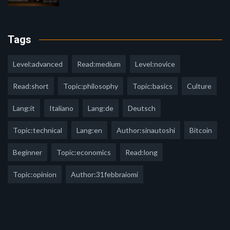
Tags
Level:advanced
Read:medium
Level:novice
Read:short
Topic:philosophy
Topic:basics
Culture
Lang:it
Italiano
Lang:de
Deutsch
Topic:technical
Lang:en
Author:sinautoshi
Bitcoin
Beginner
Topic:economics
Read:long
Topic:opinion
Author:31febbraiomi