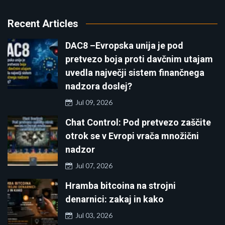
Recent Articles
DAC8 –Evropska unija je pod
pretvezo boja proti davčnim utajam
uvedla največji sistem finančnega
nadzora doslej?
Jul 09, 2026
Chat Control: Pod pretvezo zaščite
otrok se v Evropi vrača množični
nadzor
Jul 07, 2026
Hramba bitcoina na strojni
denarnici: zakaj in kako
Jul 03, 2026