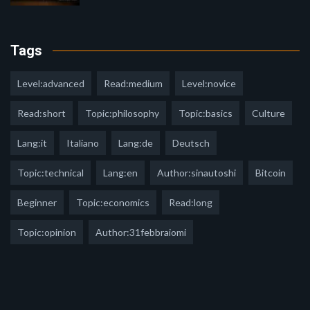
Tags
Level:advanced
Read:medium
Level:novice
Read:short
Topic:philosophy
Topic:basics
Culture
Lang:it
Italiano
Lang:de
Deutsch
Topic:technical
Lang:en
Author:sinautoshi
Bitcoin
Beginner
Topic:economics
Read:long
Topic:opinion
Author:31febbraiomi