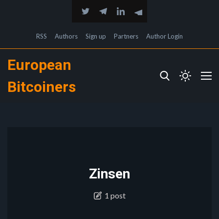
RSS
Authors
Sign up
Partners
Author Login
European
Bitcoiners
Zinsen
1 post