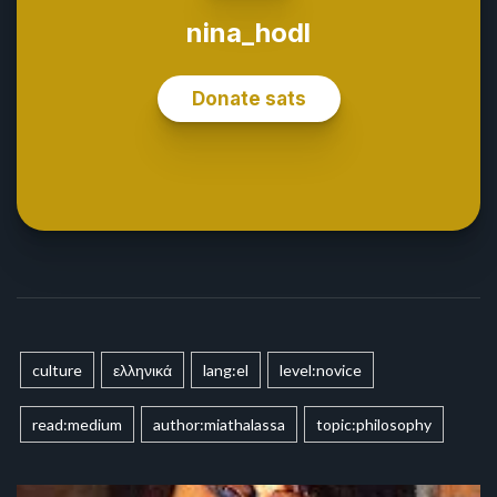
culture
ελληνικά
lang:el
level:novice
read:medium
author:miathalassa
topic:philosophy