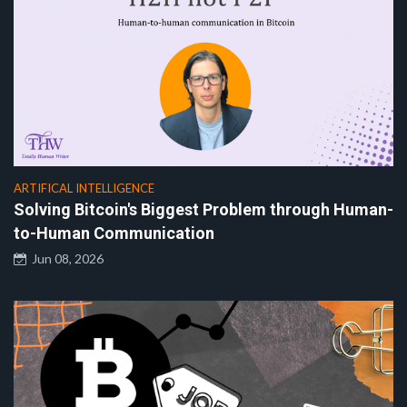
ARTIFICAL INTELLIGENCE
Solving Bitcoin's Biggest Problem through Human-
to-Human Communication
Jun 08, 2026