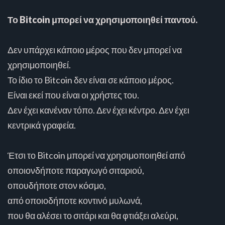
Το Bitcoin μπορεί να χρησιμοποιηθεί παντού.
Δεν υπάρχει κάποιο μέρος που δεν μπορεί να
χρησιμοποιηθεί.
Το ίδιο το Bitcoin δεν είναι σε κάποιο μέρος.
Είναι εκεί που είναι οι χρήστες του.
Δεν έχει κανέναν τόπο. Δεν έχει κέντρο. Δεν έχει
κεντρικά γραφεία.
Έτσι το Bitcoin μπορεί να χρησιμοποιηθεί από
οποιονδήποτε παραγωγό σιταριού,
οπουδήποτε στον κόσμο,
από οποιοδήποτε κοντινό μυλωνά,
που θα αλέσει το σιτάρι και θα φτιάξει αλεύρι,