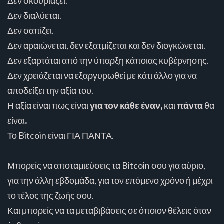
Δεν σκουριάζει.
Δεν διαλύεται.
Δεν σαπίζει.
Δεν αραιώνεται, δεν εξατμίζεται και δεν διογκώνεται.
Δεν εξαρτάται από την ύπαρξη κάποιας κυβέρνησης.
Δεν χρειάζεται να εξαργυρωθεί με κάτι άλλο για να
αποδείξει την αξία του.
Η αξία είναι πως είναι
για τον κάθε έναν,
και
πάντα
θα
είναι
.
Το Bitcoin είναι ΓΙΑ ΠΑΝΤΑ.
Μπορείς να αποταμιεύσεις τα Bitcoin σου για αύριο,
για την άλλη εβδομάδα, για τον επόμενο χρόνο ή μέχρι
το τέλος της ζωής σου.
Και μπορείς να τα μεταβιβάσεις σε όποιον θέλεις όταν