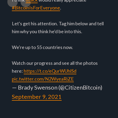
#BitcoinIsForEveryone
.
Let's get his attention. Tag him below and tell
him why you think he'd be into this.
We're up to 55 countries now.
Watch our progress and see all the photos
here:
https://t.co/eQurWUhlSd
pic.twitter.com/N2WyeaRiZE
— Brady Swenson (@CitizenBitcoin)
September 9, 2021