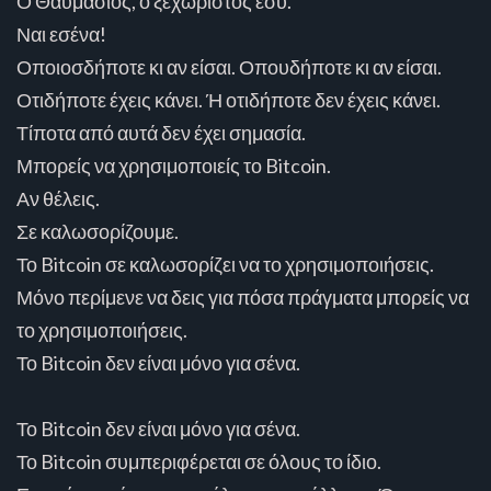
Ο Θαυμάσιος, ο ξεχωριστός εσύ.
Ναι εσένα!
Οποιοσδήποτε κι αν είσαι. Οπουδήποτε κι αν είσαι.
Οτιδήποτε έχεις κάνει. Ή οτιδήποτε δεν έχεις κάνει.
Τίποτα από αυτά δεν έχει σημασία.
Μπορείς να χρησιμοποιείς το Bitcoin.
Αν θέλεις.
Σε καλωσορίζουμε.
Το Bitcoin σε καλωσορίζει να το χρησιμοποιήσεις.
Μόνο περίμενε να δεις για πόσα πράγματα μπορείς να
το χρησιμοποιήσεις.
Το Bitcoin δεν είναι μόνο για σένα.
Το Bitcoin δεν είναι μόνο για σένα.
Το Bitcoin συμπεριφέρεται σε όλους το ίδιο.