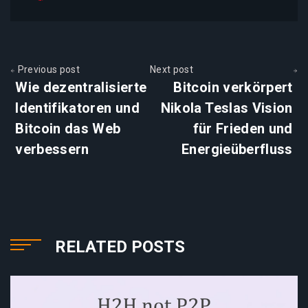
Previous post
Next post
Wie dezentralisierte
Bitcoin verkörpert
Identifikatoren und
Nikola Teslas Vision
Bitcoin das Web
für Frieden und
verbessern
Energieüberfluss
RELATED POSTS