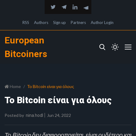
RSS
Authors
Sign up
Partners
Author Login
European
Bitcoiners
Home
Το Bitcoin είναι για όλους
Το Bitcoin είναι για όλους
Posted by
Jun 24, 2022
nina.hodl
Το Bitcoin δεν διαφοροποιείται, είναι ουδέτερο και