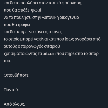
και θα το πουλήσει στον τοπικό φούρναρη,
που θα φτιάξει ψωμί
να το πουλήσει στην γειτονική οικογένεια
που θα τραφεί
και θα μπορεί να κάνει ό,τι κάνει,
το οποίο μπορεί να είναι κάτι που ίσως αγοράσει από
αυτούς ο παραγωγός σιταριού
χρησιμοποιώντας τα bitcoin που πήρε από το σιτάρι
του.
Οπουδήποτε.
Παντού.
Από όλους.