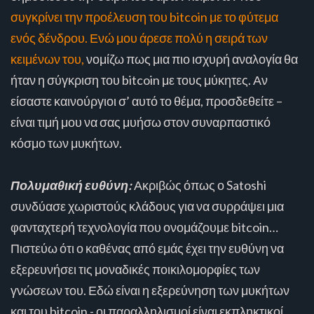
συγκρίνει την προέλευση του bitcoin με το φύτεμα
ενός δένδρου. Ενώ μου άρεσε πολύ η σειρά των
κειμένων του,
νομίζω πως μια πιο ισχυρή αναλογία θα
ήταν η σύγκριση του bitcoin με τους μύκητες. Αν
είσαστε καινούργιοι σ’ αυτό το θέμα, προσδεθείτε –
είναι τιμή μου να σας μυήσω στον συναρπαστικό
κόσμο των μυκήτων.
Πολυμαθική ευθύνη:
Ακριβώς όπως ο Satoshi
συνδύασε χωριστούς κλάδους για να συρράψει μια
φανταχτερή τεχνολογία που ονομάζουμε bitcoin…
Πιστεύω ότι ο καθένας από εμάς έχει την ευθύνη να
εξερευνήσει τις μοναδικές ποικιλομορφίες των
γνώσεων του. Εδώ είναι η εξερεύνηση των μυκήτων
και του bitcoin - οι παραλληλισμοί είναι εκπληκτικοί.