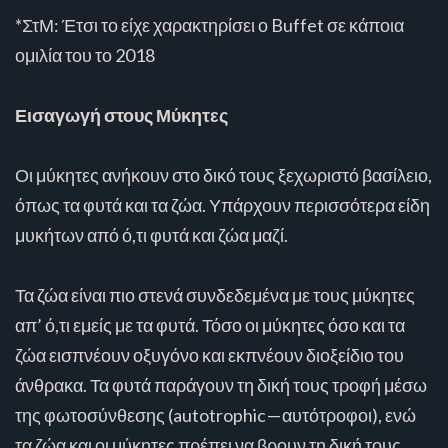
*ΣτΜ: Έτσι το είχε χαρακτηρίσει ο Buffet σε κάποια
ομιλία του το 2018
Εισαγωγή στους Μύκητες
Οι μύκητες ανήκουν στο δικό τους ξεχωριστό βασίλειο,
όπως τα φυτά και τα ζώα. Υπάρχουν περισσότερα είδη
μυκήτων από ό,τι φυτά και ζώα μαζί.
Τα ζώα είναι πιο στενά συνδεδεμένα με τους μύκητες
απ’ ό,τι εμείς με τα φυτά. Τόσο οι μύκητες όσο και τα
ζώα εισπνέουν οξυγόνο και εκπνέουν διοξείδιο του
άνθρακα. Τα φυτά παράγουν τη δική τους τροφή μέσω
της φωτοσύνθεσης (autotrophic — αυτότροφοι), ενώ
τα ζώα και οι μύκητες πρέπει να βρουν τη δική τους