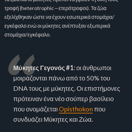
τροφή (heterotrophic — ετερότροφοι). Τα ζώα
εξελίχθηκαν ώστε να έχουν εσωτερικά στομάχια/
εγκέφαλο ενώ οι μύκητες ανέπτυξαν εξωτερικά
στομάχια/εγκέφαλο.
Μύκητες Γεγονός #1:
οι άνθρωποι
μοιράζονται πάνω από το 50% του
DNA τους με μύκητες. Οι επιστήμονες
πρότειναν ένα νέο σούπερ βασίλειο
που ονομάζεται
Opisthokon
που
συνδυάζει Μύκητες και Ζώα.