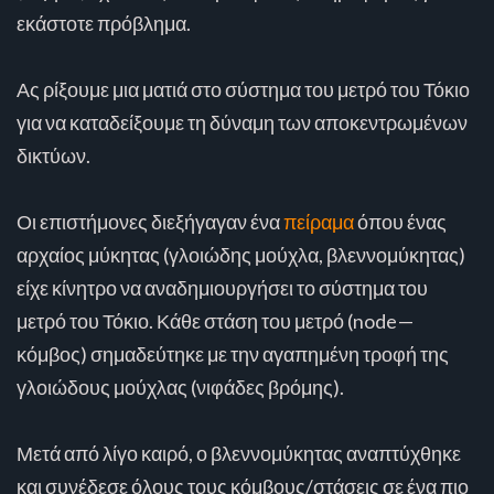
εκάστοτε πρόβλημα.
Ας ρίξουμε μια ματιά στο σύστημα του μετρό του Τόκιο
για να καταδείξουμε τη δύναμη των αποκεντρωμένων
δικτύων.
Οι επιστήμονες διεξήγαγαν ένα
πείραμα
όπου ένας
αρχαίος μύκητας (γλοιώδης μούχλα, βλεννομύκητας)
είχε κίνητρο να αναδημιουργήσει το σύστημα του
μετρό του Τόκιο. Κάθε στάση του μετρό (node —
κόμβος) σημαδεύτηκε με την αγαπημένη τροφή της
γλοιώδους μούχλας (νιφάδες βρόμης).
Μετά από λίγο καιρό, ο βλεννομύκητας αναπτύχθηκε
και συνέδεσε όλους τους κόμβους/στάσεις σε ένα πιο