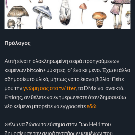
Πρόλογος
Αυτή είναι η ολοκληρωμένη σειρά προηγούμενων
κειμένων bitcoin+μύκητες, σ’ ένα κείμενο. Έχω κι άλλο
αδημοσίευτο υλικό, μήπως να το έκανα βιβλίο; Πείτε
μου την
γνώμη σας στο twitter
, τα DM είναι ανοικτά.
Επίσης, αν θέλετε να ενημερώνεστε όταν δημοσιεύω
νέο κείμενο μπορείτε να εγγραφείτε
εδώ
.
Θέλω να δώσω τα εύσημα στον Dan Held που
δημοσίευσε την σειρά τεσσάρων κειμένων που