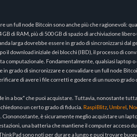
ire un full node Bitcoin sono anche più che ragionevoli: qu
 GB di RAM, più di 500 GB di spazio di archiviazione liber
nda larga dovrebbe essere in grado di sincronizzarsi dal ge
po il download iniziale dei blocchi (IBD), il processo di con
ista computazionale. Fondamentalmente, qualsiasi laptop o
 in grado di sincronizzare e convalidare un full node Bitco
ificare di avere i file corretti e godere di un nuovo grado d
ode in a box” che puoi acquistare. Tuttavia, nonostante tutt
chiedono un certo grado di fiducia.
RaspiBlitz
,
Umbrel
,
No
e. Ciononostante, è sicuramente meglio acquistare un lap
prestazioni, una batteria che mantiene il computer acceso d
vo ThinkPad sono noti per durare a lungo e puoi trovare buon