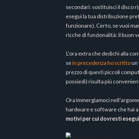
secondari: sostituisci il disco 
esegui la tua distribuzione pr
funzionare). Certo, se vuoi ma
ricche di funzionalità: il buon 
L’ora extra che dedichi alla c
se
in precedenza ho scritto
un 
prezzo di questi piccoli comput
possiedi) risulta più convenien
Ora immergiamoci nell’argoment
hardware e software che hai a d
motivi per cui dovresti esegui