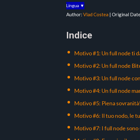
Lingua ▼
Author:
Vlad Costea
| Original Dat
Indice
Motivo #1: Un full node ti dà
Motivo #2: Un full node Bit
Motivo #3: Un full node con
Motivo #4: Un full node ma
Motivo #5: Piena sovranità
Motivo #6: Il tuo nodo, le t
Motivo #7: I full node sono 