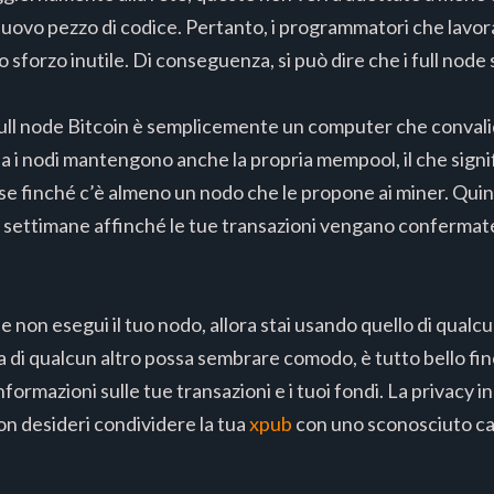
uovo pezzo di codice. Pertanto, i programmatori che lavoran
forzo inutile. Di conseguenza, si può dire che i full node sv
full node Bitcoin è semplicemente un computer che convalid
a i nodi mantengono anche la propria mempool, il che signif
finché c’è almeno un nodo che le propone ai miner. Quindi
settimane affinché le tue transazioni vengano confermate, 
se non esegui il tuo nodo, allora stai usando quello di qualc
a di qualcun altro possa sembrare comodo, è tutto bello fi
formazioni sulle tue transazioni e i tuoi fondi. La privacy i
n desideri condividere la tua
xpub
con uno sconosciuto ca