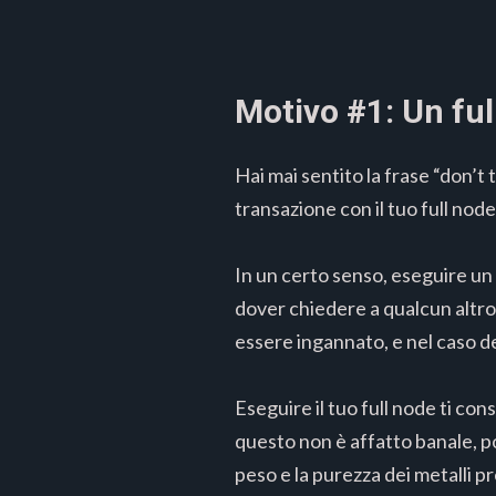
Motivo
#
1: Un ful
Hai mai sentito la frase “don’t 
transazione con il tuo full nod
In un certo senso, eseguire un 
dover chiedere a qualcun altro.
essere ingannato, e nel caso de
Eseguire il tuo full node ti co
questo non è affatto banale, po
peso e la purezza dei metalli pr