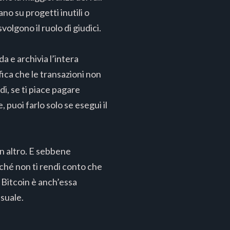
o su progetti inutili o
olgono il ruolo di giudici.
a e archivia l’intera
ica che le transazioni non
, se ti piace pagare
puoi farlo solo se esegui il
un altro. E sebbene
nché non ti rendi conto che
n Bitcoin è anch’essa
suale.