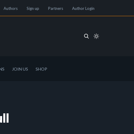
Authors
Sign up
Partners
Author Login
NS
JOIN US
SHOP
ll