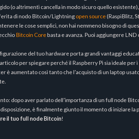
rigido (o altrimenti cancella in modo sicuro quello esistente)
eferita di nodo Bitcoin/Lightning
open source
(RaspiBlitz, 
ntenere le cose semplici, non hai nemmeno bisogno di quest
vecchio
Bitcoin Core
basta e avanza. Puoi aggiungere LND o
onfigurazione del tuo hardware porta grandi vantaggi educa
articolo per spiegare perché il Raspberry Pi sia ideale per i 
er è aumentato così tanto che l’acquisto di un laptop usato 
te.
o: dopo aver parlato dell’importanza di un full node Bitco
isposizione, è finalmente giunto il momento di iniziare la p
re il tuo full node Bitcoin
!