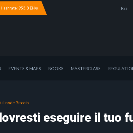
Hashrate:
953.8 EH/s
RSS
S
EVENTS & MAPS
BOOKS
MASTERCLASS
REGULATIO
full node Bitcoin
ovresti eseguire il tuo fu