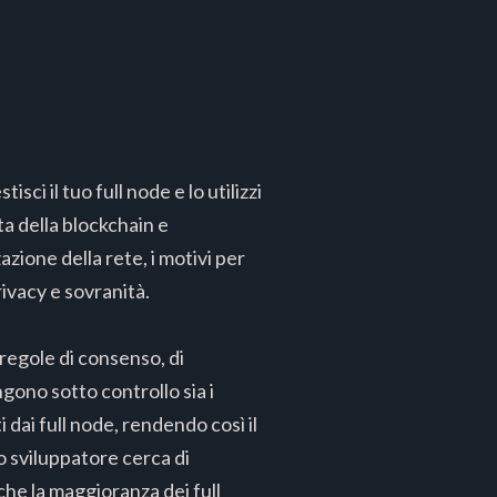
sci il tuo full node e lo utilizzi
a della blockchain e
azione della rete, i motivi per
ivacy e sovranità.
 regole di consenso, di
engono sotto controllo sia i
i dai full node, rendendo così il
o sviluppatore cerca di
he la maggioranza dei full