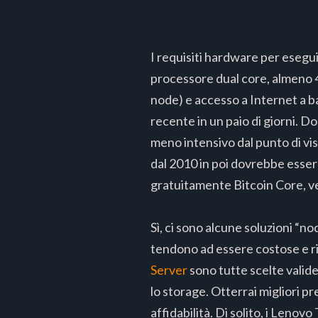
I requisiti hardware per esegu
processore dual core, almeno 4
node) e accesso a Internet a ba
recente in un paio di giorni. Do
meno intensivo dal punto di v
dal 2010 in poi dovrebbe essere
gratuitamente Bitcoin Core, ver
Sì, ci sono alcune soluzioni “n
tendono ad essere costose e ri
Server
sono tutte scelte valid
lo storage. Otterrai migliori 
affidabilità. Di solito, i Leno