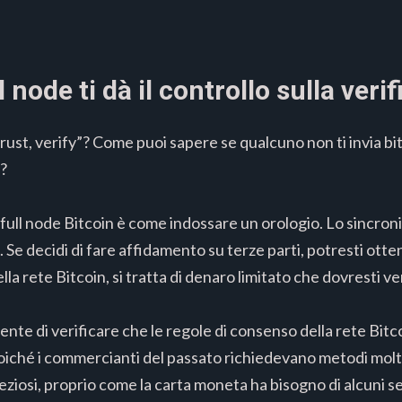
l node ti dà il controllo sulla verif
trust, verify”? Come puoi sapere se qualcuno non ti invia bitc
e?
full node Bitcoin è come indossare un orologio. Lo sincroniz
 Se decidi di fare affidamento su terze parti, potresti otte
lla rete Bitcoin, si tratta di denaro limitato che dovresti 
nsente di verificare che le regole di consenso della rete Bit
iché i commercianti del passato richiedevano metodi molto s
eziosi, proprio come la carta moneta ha bisogno di alcuni seg