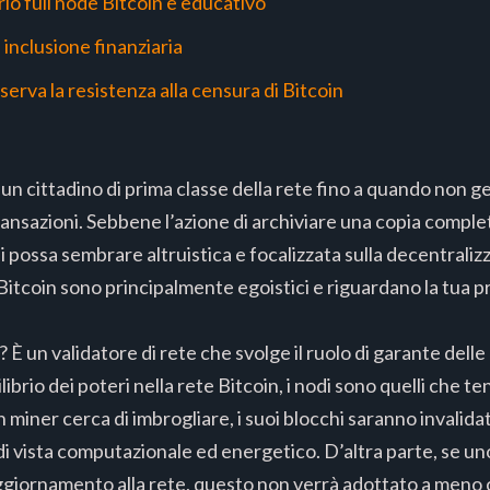
rio full node Bitcoin è educativo
 inclusione finanziaria
erva la resistenza alla censura di Bitcoin
n cittadino di prima classe della rete fino a quando non gesti
ansazioni. Sebbene l’azione di archiviare una copia complet
i possa sembrare altruistica e focalizzata sulla decentralizz
itcoin sono principalmente egoistici e riguardano la tua pr
 È un validatore di rete che svolge il ruolo di garante delle
librio dei poteri nella rete Bitcoin, i nodi sono quelli che t
n miner cerca di imbrogliare, i suoi blocchi saranno invalidat
di vista computazionale ed energetico. D’altra parte, se un
giornamento alla rete, questo non verrà adottato a meno c