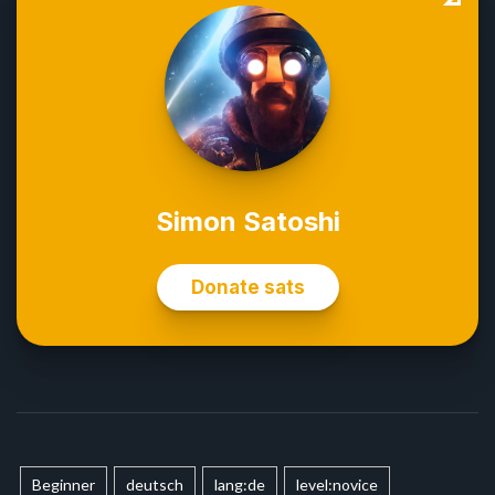
Beginner
deutsch
lang:de
level:novice