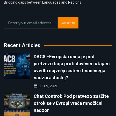
Bridging gaps between Languages and Regions
Subscribe
Recent Articles
DAC8 –Evropska unija je pod
pretvezo boja proti davčnim utajam
uvedla največji sistem finančnega
nadzora doslej?
Jul 09, 2026
Chat Control: Pod pretvezo zaščite
otrok se v Evropi vrača množični
nadzor