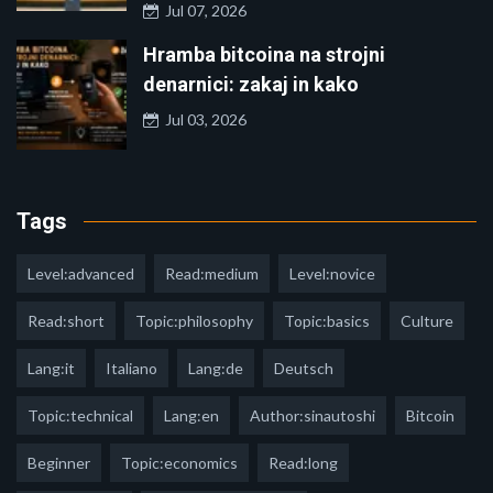
Jul 07, 2026
Hramba bitcoina na strojni
denarnici: zakaj in kako
Jul 03, 2026
Tags
Level:advanced
Read:medium
Level:novice
Read:short
Topic:philosophy
Topic:basics
Culture
Lang:it
Italiano
Lang:de
Deutsch
Topic:technical
Lang:en
Author:sinautoshi
Bitcoin
Beginner
Topic:economics
Read:long