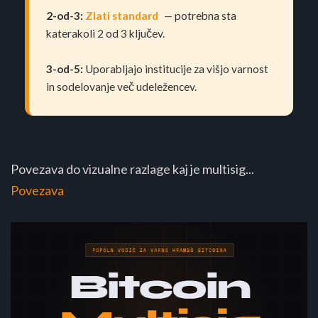
2-od-3:
Zlati standard
— potrebna sta
katerakoli 2 od 3 ključev.
3-od-5:
Uporabljajo institucije za višjo varnost
in sodelovanje več udeležencev.
Povezava do vizualne razlage kaj je multisig...
Povezava