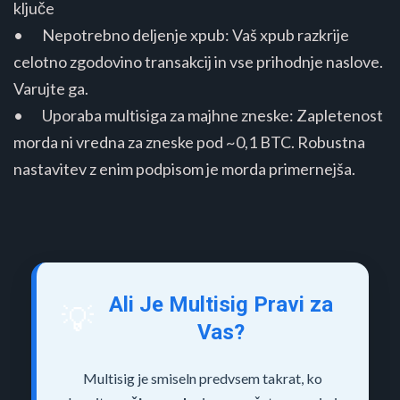
ključe
• Nepotrebno deljenje xpub: Vaš xpub razkrije
celotno zgodovino transakcij in vse prihodnje naslove.
Varujte ga.
• Uporaba multisiga za majhne zneske: Zapletenost
morda ni vredna za zneske pod ~0,1 BTC. Robustna
nastavitev z enim podpisom je morda primernejša.
Ali Je Multisig Pravi za
💡
Vas?
Multisig je smiseln predvsem takrat, ko