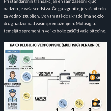
Pri standardnih transakcijah en sam zasebni ključ
nadzoruje vaša sredstva. Če ga izgubite, je vaš bitcoin
za vedno izgubljen. Če vam ga kdo ukrade, ima nekdo
drug nadzor nad vašim premoženjem. Multisig to
temeljito spremeni in veliko bolje zaščiti vaše bitcoine.