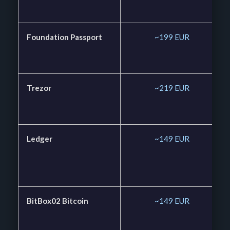
Foundation Passport
~199 EUR
Trezor
~219 EUR
Ledger
~149 EUR
BitBox02 Bitcoin
~149 EUR