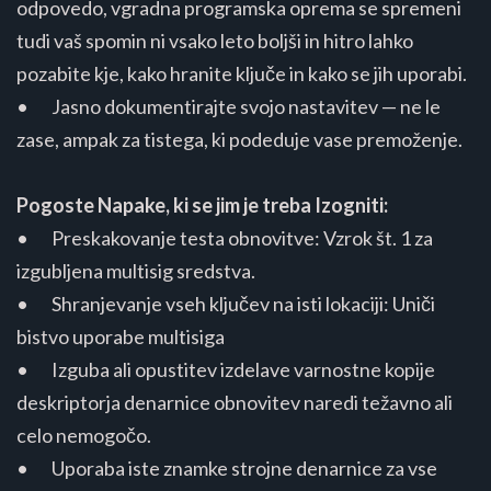
odpovedo, vgradna programska oprema se spremeni
tudi vaš spomin ni vsako leto boljši in hitro lahko
pozabite kje, kako hranite ključe in kako se jih uporabi.
• Jasno dokumentirajte svojo nastavitev — ne le
zase, ampak za tistega, ki podeduje vase premoženje.
Pogoste Napake, ki se jim je treba Izogniti:
• Preskakovanje testa obnovitve: Vzrok št. 1 za
izgubljena multisig sredstva.
• Shranjevanje vseh ključev na isti lokaciji: Uniči
bistvo uporabe multisiga
• Izguba ali opustitev izdelave varnostne kopije
deskriptorja denarnice obnovitev naredi težavno ali
celo nemogočo.
• Uporaba iste znamke strojne denarnice za vse