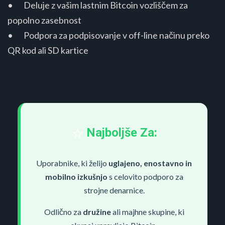
• Deluje z vašim lastnim Bitcoin vozliščem za
popolno zasebnost
• Podpora za podpisovanje v off-line načinu preko
QR kod ali SD kartice
⭐
Najboljše Za:
Uporabnike, ki želijo
uglajeno, enostavno in
mobilno izkušnjo
s celovito podporo za
strojne denarnice.
Odlično za
družine
ali majhne skupine, ki