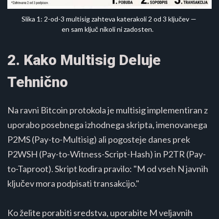
Slika 1: 2-od-3 multisig zahteva katerakoli 2 od 3 ključev — 
en sam ključ nikoli ni zadosten. 
2. Kako Multisig Deluje
Tehnično
Na ravni Bitcoin protokola je multisig implementiran z
uporabo posebnega izhodnega skripta, imenovanega
P2MS (Pay-to-Multisig) ali pogosteje danes prek
P2WSH (Pay-to-Witness-Script-Hash) in P2TR (Pay-
to-Taproot). Skript kodira pravilo: "M od vseh N javnih
ključev mora podpisati transakcijo."
Ko želite porabiti sredstva, uporabite M veljavnih