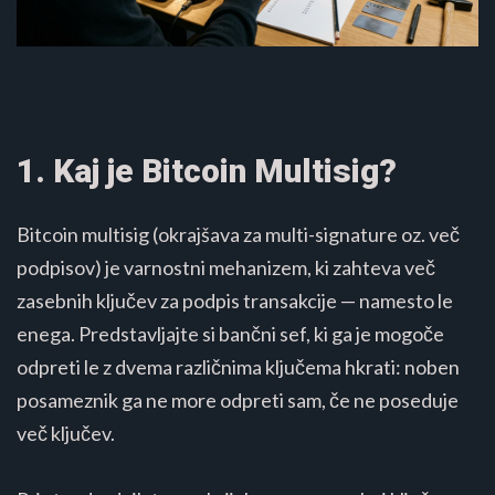
1. Kaj je Bitcoin Multisig?
Bitcoin multisig (okrajšava za multi-signature oz. več
podpisov) je varnostni mehanizem, ki zahteva več
zasebnih ključev za podpis transakcije — namesto le
enega. Predstavljajte si bančni sef, ki ga je mogoče
odpreti le z dvema različnima ključema hkrati: noben
posameznik ga ne more odpreti sam, če ne poseduje
več ključev.