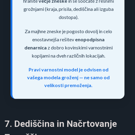
hranite
večje zneske
in se soočate z resnimi
grožnjami (kraja, prisila, dediščina ali izguba
dostopa).
Za majhne zneske je pogosto dovolj in celo
enostavnejša rešitev
enopodpisna
denarnica
z dobro kovinskimi varnostnimi
kopijami na dveh različnih lokacijah.
Pravi varnostni model je odvisen od
vašega modela groženj — ne samo od
velikosti premoženja.
7. Dediščina in Načrtovanje