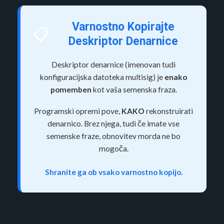
Varnostno Kopirajte
📋
Deskriptor Denarnice
Deskriptor denarnice (imenovan tudi
konfiguracijska datoteka multisig) je
enako
pomemben
kot vaša semenska fraza.
Programski opremi pove,
KAKO
rekonstruirati
denarnico. Brez njega, tudi če imate vse
semenske fraze, obnovitev morda ne bo
mogoča.
Shranite ga ob vsako varnostno kopijo.