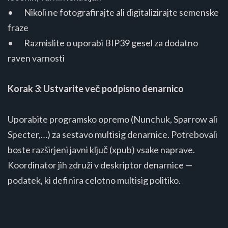
• Nikoli ne fotografirajte ali digitalizirajte semenske
fraze
• Razmislite o uporabi BIP39 gesel za dodatno
raven varnosti
Korak 3: Ustvarite več podpisno denarnico
Uporabite programsko opremo (Nunchuk, Sparrow ali
Specter,…) za sestavo multisig denarnice. Potrebovali
boste razširjeni javni ključ (xpub) vsake naprave.
Koordinator jih združi v deskriptor denarnice —
podatek, ki definira celotno multisig politiko.