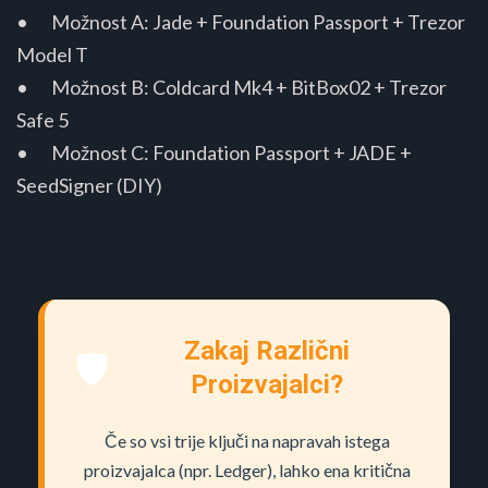
• Možnost A: Jade + Foundation Passport + Trezor
Model T
• Možnost B: Coldcard Mk4 + BitBox02 + Trezor
Safe 5
• Možnost C: Foundation Passport + JADE +
SeedSigner (DIY)
Zakaj Različni
🛡️
Proizvajalci?
Če so vsi trije ključi na napravah istega
proizvajalca (npr. Ledger), lahko ena kritična