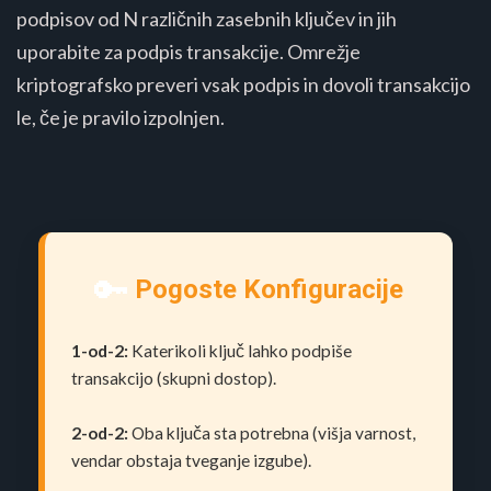
podpisov od N različnih zasebnih ključev in jih
uporabite za podpis transakcije. Omrežje
kriptografsko preveri vsak podpis in dovoli transakcijo
le, če je pravilo izpolnjen.
🔑
Pogoste Konfiguracije
1-od-2:
Katerikoli ključ lahko podpiše
transakcijo (skupni dostop).
2-od-2:
Oba ključa sta potrebna (višja varnost,
vendar obstaja tveganje izgube).