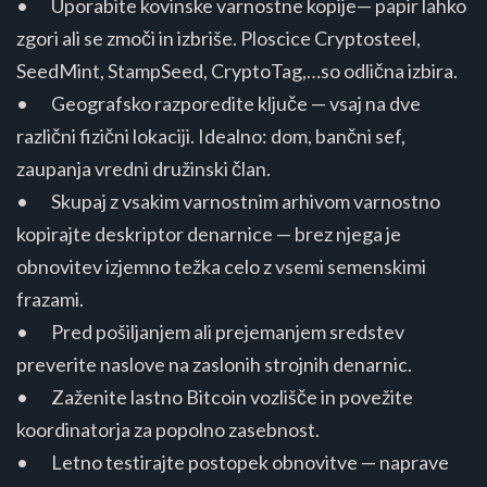
• Uporabite kovinske varnostne kopije— papir lahko
zgori ali se zmoči in izbriše. Ploscice Cryptosteel,
SeedMint, StampSeed, CryptoTag,…so odlična izbira.
• Geografsko razporedite ključe — vsaj na dve
različni fizični lokaciji. Idealno: dom, bančni sef,
zaupanja vredni družinski član.
• Skupaj z vsakim varnostnim arhivom varnostno
kopirajte deskriptor denarnice — brez njega je
obnovitev izjemno težka celo z vsemi semenskimi
frazami.
• Pred pošiljanjem ali prejemanjem sredstev
preverite naslove na zaslonih strojnih denarnic.
• Zaženite lastno Bitcoin vozlišče in povežite
koordinatorja za popolno zasebnost.
• Letno testirajte postopek obnovitve — naprave