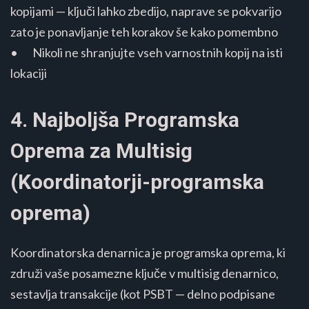
kopijami — ključi lahko zbedijo, naprave se pokvarijo
zato je ponavljanje teh korakov še kako pomembno
• Nikoli ne shranjujte vseh varnostnih kopij na isti
lokaciji
4. Najboljša Programska
Oprema za Multisig
(Koordinatorji-programska
oprema)
Koordinatorska denarnica je programska oprema, ki
združi vaše posamezne ključe v multisig denarnico,
sestavlja transakcije (kot PSBT — delno podpisane