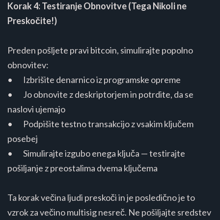
Korak 4: Testiranje Obnovitve (Tega Nikoli ne
Preskočite!)
Preden pošljete pravi bitcoin, simulirajte popolno
obnovitev:
• Izbrišite denarnico iz programske opreme
• Jo obnovite z deskriptorjem in potrdite, da se
naslovi ujemajo
• Podpišite testno transakcijo z vsakim ključem
posebej
• Simulirajte izgubo enega ključa — testirajte
pošiljanje z preostalima dvema ključema
Ta korak večina ljudi preskoči in je posledično je to
vzrok za večino multisig nesreč. Ne pošiljajte sredstev