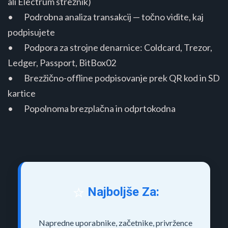
ali Electrum strežnik)
• Podrobna analiza transakcij — točno vidite, kaj
podpisujete
• Podpora za strojne denarnice: Coldcard, Trezor,
Ledger, Passport, BitBox02
• Brezžično-offline podpisovanje prek QR kod in SD
kartice
• Popolnoma brezplačna in odprtokodna
⭐
Najboljše Za:
Napredne uporabnike, začetnike, privržence