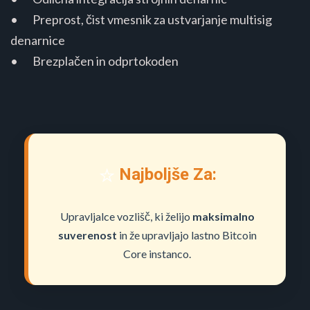
• Preprost, čist vmesnik za ustvarjanje multisig
denarnice
• Brezplačen in odprtokoden
⭐
Najboljše Za:
Upravljalce vozlišč, ki želijo
maksimalno
suverenost
in že upravljajo lastno Bitcoin
Core instanco.