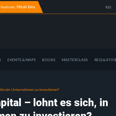
Hashrate:
790.65 EH/s
RSS
S
EVENTS & MAPS
BOOKS
MASTERCLASS
REGULATIO
in Bitcoin-Unternehmen zu investieren?
ital – lohnt es sich, in