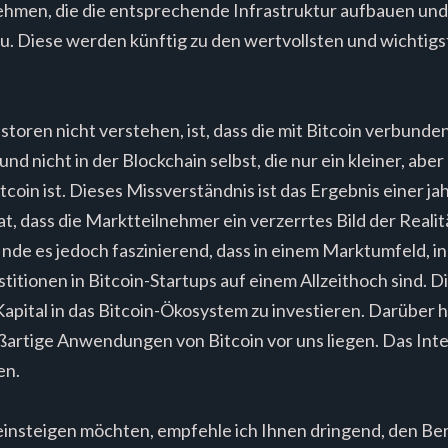
ehmen, die die entsprechende Infrastruktur aufbauen und
au. Diese werden künftig zu den wertvollsten und wichti
storen nicht verstehen, ist, dass die mit Bitcoin verbund
 und nicht in der Blockchain selbst, die nur ein kleiner, ab
coin ist. Dieses Missverständnis ist das Ergebnis einer j
at, dass die Marktteilnehmer ein verzerrtes Bild der Reali
finde es jedoch faszinierend, dass in einem Marktumfeld, in
titionen in Bitcoin-Startups auf einem Allzeithoch sind. 
apital in das Bitcoin-Ökosystem zu investieren. Darüber hi
ßartige Anwendungen von Bitcoin vor uns liegen. Das Inte
en.
einsteigen möchten, empfehle ich Ihnen dringend, den Be