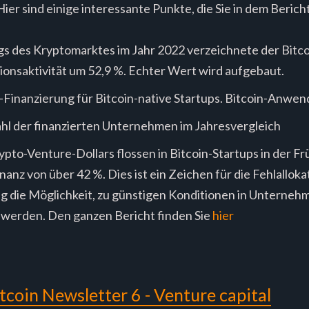
 Hier sind einige interessante Punkte, die Sie in dem Beric
s des Kryptomarktes im Jahr 2022 verzeichnete der Bitco
ionsaktivität um 52,9 %. Echter Wert wird aufgebaut.
-Finanzierung für Bitcoin-native Startups. Bitcoin-Anw
hl der finanzierten Unternehmen im Jahresvergleich
pto-Venture-Dollars flossen in Bitcoin-Startups in der Fr
nz von über 42 %. Dies ist ein Zeichen für die Fehlalloka
ig die Möglichkeit, zu günstigen Konditionen in Unternehm
 werden. Den ganzen Bericht finden Sie
hier
tcoin Newsletter 6 - Venture capital