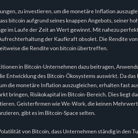
wungen, zu investieren, um die monetäre Inflation auszuglei
 dass bitcoin aufgrund seines knappen Angebots, seiner ho
ge im Laufe der Zeit an Wert gewinnt. Mit nahezu perfek
ufrechterhaltung der Kaufkraft obsolet. Die Rendite von 
itweise die Rendite von bitcoin übertreffen.
stitionen in Bitcoin-Unternehmen dazu beitragen, Anwendun
 die Entwicklung des Bitcoin-Ökosystems auswirkt. Da das 
 um die monetäre Inflation auszugleichen, erhalten fast a
t bringen, Risikokapital im Bitcoin-Bereich. Dies liegt d
vestieren. Geisterfirmen wie We-Work, die keinen Mehrwer
nzieren, gibt es im Bitcoin-Space selten.
olatilität von Bitcoin, dass Unternehmen ständig in den 