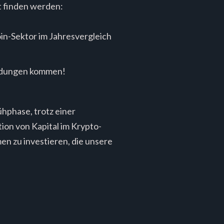
ht finden werden:
in-Sektor im Jahresvergleich
endungen kommen!
ühphase, trotz einer
tion von Kapital im Krypto-
en zu investieren, die unsere