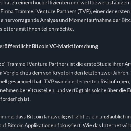
ies hat zu einem hocheffizienten und wettbewerbsfähigen
e Firma Trammell Venture Partners (TVP), einer der ersten
ine hervorragende Analyse und Momentaufnahme der Bitco
sletters mit Ihnen teilen möchte.
eröffentlicht Bitcoin VC-Marktforschung
ei Trammell Venture Partners ist die erste Studie ihrer 
m Vergleich zu dem von Krypto in den letzten zwei Jahre
ell gesammelt hat. TVP war eine der ersten Risikofirmen
rnehmen bereitzustellen, und verfügt als solche über die 
orderlich ist.
ung, dass Bitcoin langweilig ist, gibt es ein unglaublich
uf Bitcoin Applikationen fokussiert. Wie das Internet wi