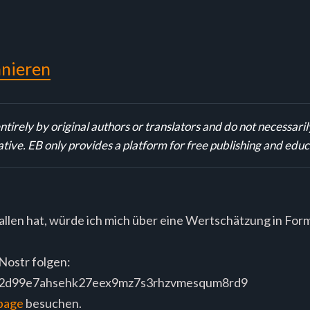
nieren
irely by original authors or translators and do not necessarily 
ative. EB only provides a platform for free publishing and educ
allen hat, würde ich mich über eine Wertschätzung in Form
Nostr folgen:
q2d99e7ahsehk27eex9mz7s3rhzvmesqum8rd9
page
besuchen.