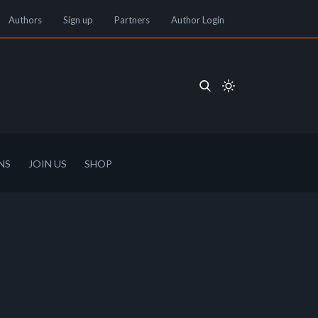
Authors
Sign up
Partners
Author Login
NS
JOIN US
SHOP