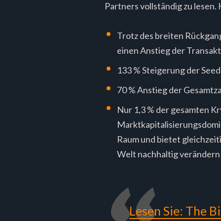
Partners vollständig zu lesen.
Trotz des breiten Rückgang
einen Anstieg der Transakt
133 % Steigerung der Seed
70 % Anstieg der Gesamtza
Nur 1,3 % der gesamten Kry
Marktkapitalisierungsdomina
Raum und bietet gleichzeit
Welt nachhaltig verändern
Lesen Sie: The Bi