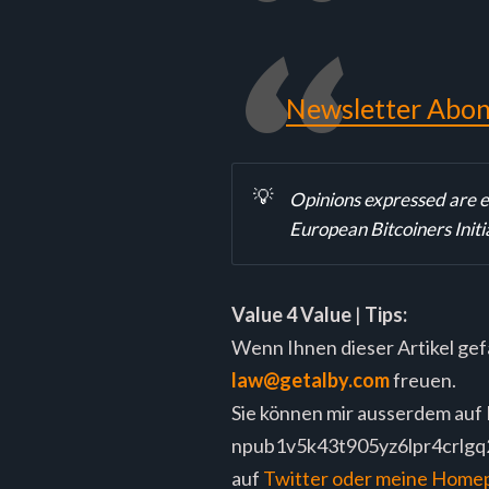
Newsletter Abon
💡
Opinions expressed are ent
European Bitcoiners Initi
Value 4 Value
|
Tips:
Wenn Ihnen dieser Artikel gef
law@getalby.com
freuen.
Sie können mir ausserdem auf 
npub1v5k43t905yz6lpr4crlg
auf
Twitter oder meine
Home