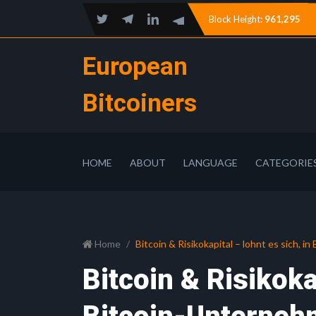
Block Height:
961,295
European
Bitcoiners
HOME
ABOUT
LANGUAGE
CATEGORIE
Home
Bitcoin & Risikokapital – lohnt es sich, 
Bitcoin & Risikokap