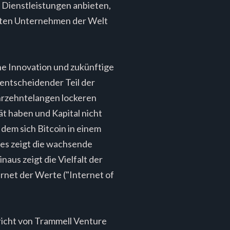
 Dienstleistungen anbieten,
gsten Unternehmen der Welt
ene Innovation und zukünftige
er entscheidender Teil der
ahrzehntelangen lockeren
tät haben und Kapital nicht
 dem sich Bitcoin in einem
Dies zeigt die wachsende
naus zeigt die Vielfalt der
rnet der Werte ("Internet of
richt von Trammell Venture