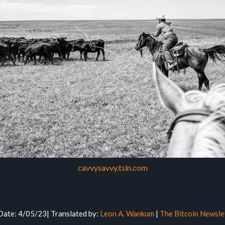
cavvysavvy.tsln.com
 Date: 4/05/23| Translated by:
Leon A. Wankum
|
The Bitcoin Newslet