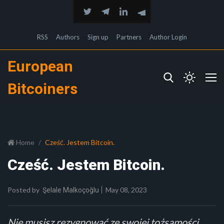
RSS
Authors
Sign up
Partners
Author Login
European
Bitcoiners
Home
Cześć. Jestem Bitcoin.
Cześć. Jestem Bitcoin.
Posted by
May 08, 2023
Şelale Malkoçoğlu
Nie musisz rezygnować ze swojej tożsamości,