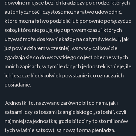
dowolne miejsce bez ich kradzieży po drodze, których
autentyczność i czystość można łatwo udowodnić,
które można łatwo podzielić lub ponownie połączyć ze
sobą, które nie psują się z upływem czasu i których
używać może dosłowniekażdy na całym świecie. I, jak
już powiedziałem wcześniej, wszyscy całkowicie
zgadzają się co do wszystkiego co jest obecne w tych
moich zapisach, w tym ile danych jednostek istnieje, ile
ich jeszcze kiedykolwiek powstanie i co oznacza ich
posiadanie.
Jednostki te, nazywane zarówno bitcoinami, jak i
satsami, czy satoszami (z angielskiego „satoshi”, czyli
najmniejsza jednostka; gdzie bitcoiny to sto milionów
tych właśnie satsów), są nową formą pieniądza.