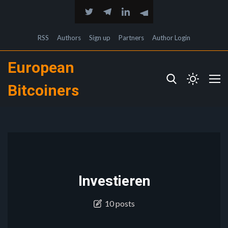
RSS
Authors
Sign up
Partners
Author Login
European
Bitcoiners
Investieren
10 posts