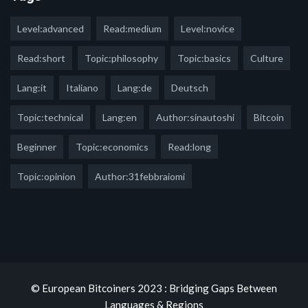
Level:advanced
Read:medium
Level:novice
Read:short
Topic:philosophy
Topic:basics
Culture
Lang:it
Italiano
Lang:de
Deutsch
Topic:technical
Lang:en
Author:sinautoshi
Bitcoin
Beginner
Topic:economics
Read:long
Topic:opinion
Author:31febbraiomi
© European Bitcoiners 2023 : Bridging Gaps Between
Languages & Regions