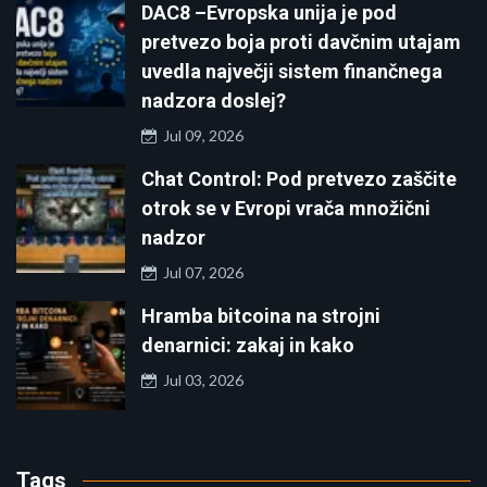
DAC8 –Evropska unija je pod
pretvezo boja proti davčnim utajam
uvedla največji sistem finančnega
nadzora doslej?
Jul 09, 2026
Chat Control: Pod pretvezo zaščite
otrok se v Evropi vrača množični
nadzor
Jul 07, 2026
Hramba bitcoina na strojni
denarnici: zakaj in kako
Jul 03, 2026
Tags