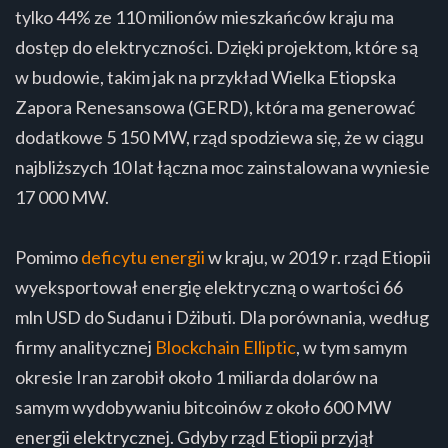
tylko 44% ze 110 milionów mieszkańców kraju ma
dostęp do elektryczności. Dzięki projektom, które są
w budowie, takim jak na przykład Wielka Etiopska
Zapora Renesansowa (GERD), która ma generować
dodatkowe 5 150 MW, rząd spodziewa się, że w ciągu
najbliższych 10 lat łączna moc zainstalowana wyniesie
17 000 MW.
Pomimo
deficytu energii
w kraju, w 2019 r. rząd Etiopii
wyeksportował energię elektryczną o wartości 66
mln USD do Sudanu i Dżibuti. Dla porównania, według
firmy analitycznej
Blockchain Elliptic
, w tym samym
okresie Iran zarobił około 1 miliarda dolarów na
samym wydobywaniu bitcoinów z około 600 MW
energii elektrycznej. Gdyby rząd Etiopii przyjął