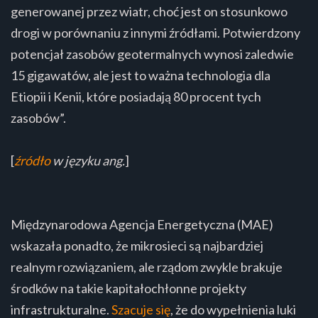
generowanej przez wiatr, choć jest on stosunkowo
drogi w porównaniu z innymi źródłami. Potwierdzony
potencjał zasobów geotermalnych wynosi zaledwie
15 gigawatów, ale jest to ważna technologia dla
Etiopii i Kenii, które posiadają 80 procent tych
zasobów”.
[
źródło
w języku ang.
]
Międzynarodowa Agencja Energetyczna (MAE)
wskazała ponadto, że mikrosieci są najbardziej
realnym rozwiązaniem, ale rządom zwykle brakuje
środków na takie kapitałochłonne projekty
infrastrukturalne.
Szacuje się
, że do wypełnienia luki