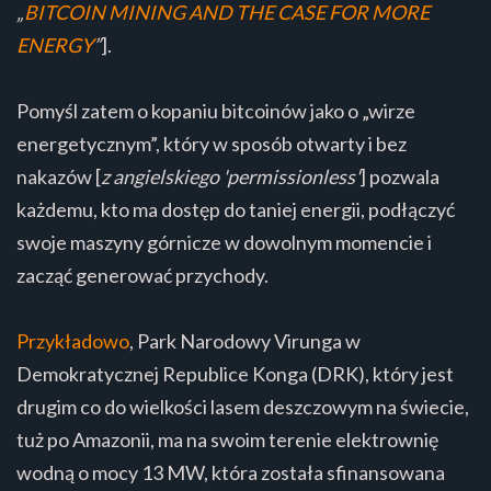
„
BITCOIN MINING AND THE CASE FOR MORE
ENERGY
”
].
Pomyśl zatem o kopaniu bitcoinów jako o „wirze
energetycznym”, który w sposób otwarty i bez
nakazów [
z angielskiego 'permissionless'
] pozwala
każdemu, kto ma dostęp do taniej energii, podłączyć
swoje maszyny górnicze w dowolnym momencie i
zacząć generować przychody.
Przykładowo
, Park Narodowy Virunga w
Demokratycznej Republice Konga (DRK), który jest
drugim co do wielkości lasem deszczowym na świecie,
tuż po Amazonii, ma na swoim terenie elektrownię
wodną o mocy 13 MW, która została sfinansowana