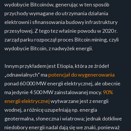
wydobycie Bitcoinów, generując w ten sposób
przychody wymagane do utrzymania działania
elektrowni i sfinansowania budowy infrastruktury
przesyłowej. Z tego tez właśnie powodu w 2020 r.
zarząd parku rozpoczął proces Bitcoin mining, czyli
wydobycie Bitcoin, z nadwyżek energii.
Innym przykładem jest Etiopia, która ze źródeł
„odnawialnych” ma
potencjał do wygenerowania
ponad 60 000 MW energii elektrycznej, ale obecnie
ma jedynie 4 500 MW zainstalowanej mocy.
90%
energii elektrycznej
wytwarzane jest z energii
wodnej, a różnicę uzupełniają np. energia
geotermalna, słoneczna i wiatrowa; jednak dotkliwe
niedobory energii nadal dają się we znaki, ponieważ