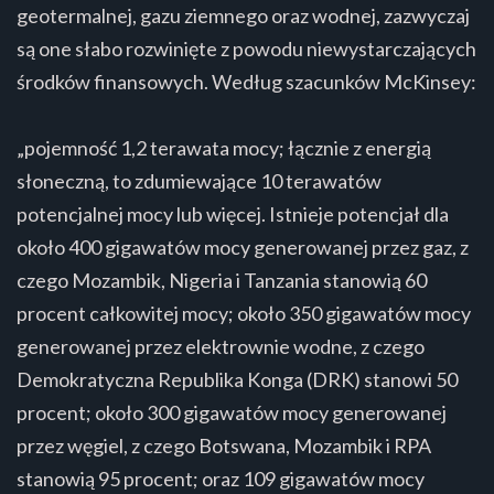
geotermalnej, gazu ziemnego oraz wodnej, zazwyczaj
są one słabo rozwinięte z powodu niewystarczających
środków finansowych. Według szacunków McKinsey:
„pojemność 1,2 terawata mocy; łącznie z energią
słoneczną, to zdumiewające 10 terawatów
potencjalnej mocy lub więcej. Istnieje potencjał dla
około 400 gigawatów mocy generowanej przez gaz, z
czego Mozambik, Nigeria i Tanzania stanowią 60
procent całkowitej mocy; około 350 gigawatów mocy
generowanej przez elektrownie wodne, z czego
Demokratyczna Republika Konga (DRK) stanowi 50
procent; około 300 gigawatów mocy generowanej
przez węgiel, z czego Botswana, Mozambik i RPA
stanowią 95 procent; oraz 109 gigawatów mocy