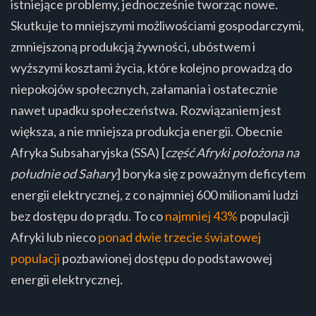
istniejące problemy, jednocześnie tworząc nowe.
Skutkuje to mniejszymi możliwościami gospodarczymi,
zmniejszoną produkcją żywności, ubóstwem i
wyższymi kosztami życia, które kolejno prowadzą do
niepokojów społecznych, załamania i ostatecznie
nawet upadku społeczeństwa. Rozwiązaniem jest
większa, a nie mniejsza produkcja energii. Obecnie
Afryka Subsaharyjska (SSA) [
część Afryki położona na
południe od Sahary
] boryka się z poważnym deficytem
energii elektrycznej, z co najmniej 600 milionami ludzi
bez dostępu do prądu. To co
najmniej 43%
populacji
Afryki lub nieco
ponad dwie trzecie światowej
populacji
pozbawionej dostępu do podstawowej
energii elektrycznej.