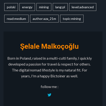
polski
energy
mining
lang:pl
level:advanced
read:medium
author:aza_21m
topic:mining
Şelale Malkoçoğlu
Born in Poland, raised in a multi-culti family, I quickly
developed a passion for travel & respect for others.
The digital nomad lifestyle is my natural fit. For
years, I'm a happy Bictoiner as well.
follow me :