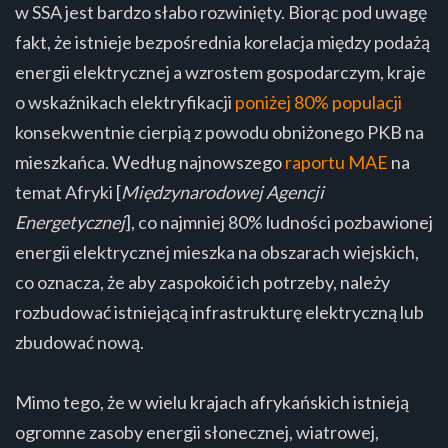
w SSA jest bardzo słabo rozwinięty. Biorąc pod uwagę
fakt, że istnieje bezpośrednia korelacja między podażą
energii elektrycznej a wzrostem gospodarczym, kraje
o wskaźnikach elektryfikacji
poniżej 80% populacji
konsekwentnie cierpią z powodu obniżonego PKB na
mieszkańca. Według najnowszego
raportu MAE
na
temat Afryki [
Międzynarodowej Agencji
Energetycznej
], co najmniej 80% ludności pozbawionej
energii elektrycznej mieszka na obszarach wiejskich,
co oznacza, że aby zaspokoić ich potrzeby, należy
rozbudować istniejącą infrastrukturę elektryczną lub
zbudować nową.
Mimo tego, że w wielu krajach afrykańskich istnieją
ogromne zasoby energii słonecznej, wiatrowej,