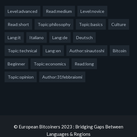
Level:advanced
Read:medium
Level:novice
Read:short
Topic:philosophy
Topic:basics
Culture
Lang:it
Italiano
Lang:de
Deutsch
Topic:technical
Lang:en
Author:sinautoshi
Bitcoin
Beginner
Topic:economics
Read:long
Topic:opinion
Author:31febbraiomi
© European Bitcoiners 2023 : Bridging Gaps Between
Languages & Regions