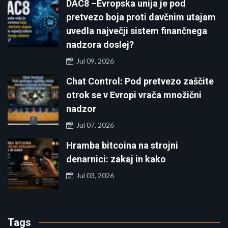
DAC8 –Evropska unija je pod
pretvezo boja proti davčnim utajam
uvedla največji sistem finančnega
nadzora doslej?
Jul 09, 2026
Chat Control: Pod pretvezo zaščite
otrok se v Evropi vrača množični
nadzor
Jul 07, 2026
Hramba bitcoina na strojni
denarnici: zakaj in kako
Jul 03, 2026
Tags