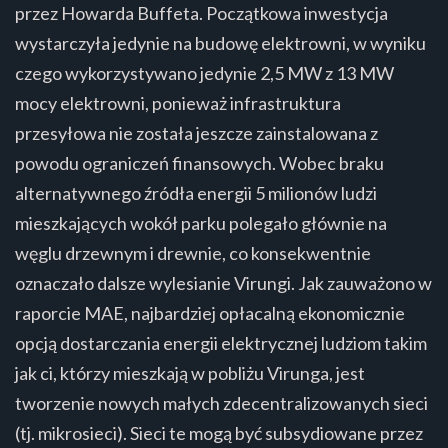
przez Howarda Buffeta. Początkowa inwestycja
wystarczyła jedynie na budowę elektrowni, w wyniku
czego wykorzystywano jedynie 2,5 MW z 13 MW
mocy elektrowni, ponieważ infrastruktura
przesyłowa nie została jeszcze zainstalowana z
powodu ograniczeń finansowych. Wobec braku
alternatywnego źródła energii 5 milionów ludzi
mieszkających wokół parku polegało głównie na
węglu drzewnym i drewnie, co konsekwentnie
oznaczało dalsze wylesianie Virungi. Jak zauważono w
raporcie MAE, najbardziej opłacalną ekonomicznie
opcją dostarczania energii elektrycznej ludziom takim
jak ci, którzy mieszkają w pobliżu Virunga, jest
tworzenie nowych małych zdecentralizowanych sieci
(tj. mikrosieci). Sieci te mogą być subsydiowane przez