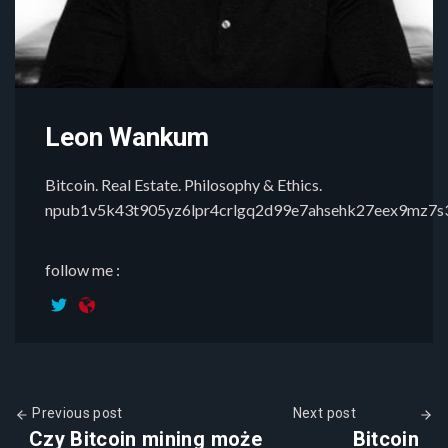
Leon Wankum
Bitcoin. Real Estate. Philosophy & Ethics.
npub1v5k43t905yz6lpr4crlgq2d99e7ahsehk27eex9mz7
follow me :
Previous post
Next post
Czy Bitcoin mining może
Bitcoin