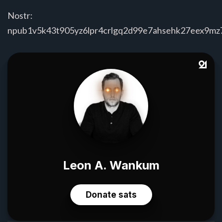
Nostr:
npub1v5k43t905yz6lpr4crlgq2d99e7ahsehk27eex9m