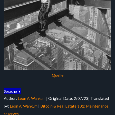
Quelle
Sprache ▼
Author:
Leon A. Wankum
| Original Date: 2/07/23| Translated
by:
Leon A. Wankum
|
Bitcoin & Real Estate 101: Maintenance
reserves