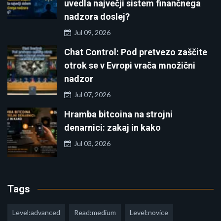
uvedla največji sistem finančnega
nadzora doslej?
Jul 09, 2026
Chat Control: Pod pretvezo zaščite
otrok se v Evropi vrača množični
nadzor
Jul 07, 2026
Hramba bitcoina na strojni
denarnici: zakaj in kako
Jul 03, 2026
Tags
Level:advanced
Read:medium
Level:novice