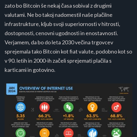
zato bo Bitcoin še nekaj časa sobival z drugimi
valutami. Ne bo takoj nadomestil naše plačilne
infrastrukture, kljub svoji superiornosti v hitrosti,
dostopnosti, cenovni ugodnosti in enostavnosti.
Verjamem, da bo do leta 2030 večina trgovcev
sprejemala tako Bitcoin kot fiat valute, podobno kot so
v 90. letih in 2000-ih začeli sprejemati plačila s
karticami in gotovino.