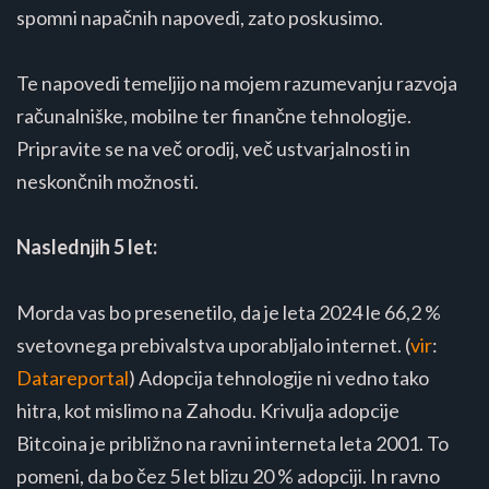
spomni napačnih napovedi, zato poskusimo.
Te napovedi temeljijo na mojem razumevanju razvoja
računalniške, mobilne ter finančne tehnologije.
Pripravite se na več orodij, več ustvarjalnosti in
neskončnih možnosti.
Naslednjih 5 let:
Morda vas bo presenetilo, da je leta 2024 le 66,2 %
svetovnega prebivalstva uporabljalo internet. (
vir
:
Datareportal
) Adopcija tehnologije ni vedno tako
hitra, kot mislimo na Zahodu. Krivulja adopcije
Bitcoina je približno na ravni interneta leta 2001. To
pomeni, da bo čez 5 let blizu 20 % adopciji. In ravno