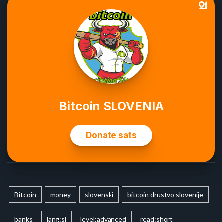
Bitcoin
money
slovenski
bitcoin drustvo slovenije
banks
lang:sl
level:advanced
read:short