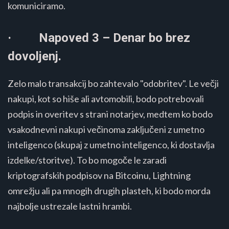
komuniciramo.
· Napoved 3 – Denar bo brez
dovoljenj.
Zelo malo transakcij bo zahtevalo "odobritev". Le večji
nakupi, kot so hiše ali avtomobili, bodo potrebovali
podpis in overitev s strani notarjev, medtem ko bodo
vsakodnevni nakupi večinoma zaključeni z umetno
inteligenco (skupaj z umetno inteligenco, ki dostavlja
izdelke/storitve). To bo mogoče le zaradi
kriptografskih podpisov na Bitcoinu, Lightning
omrežju ali pa mnogih drugih plasteh, ki bodo morda
najbolje ustrezale lastni hrambi.