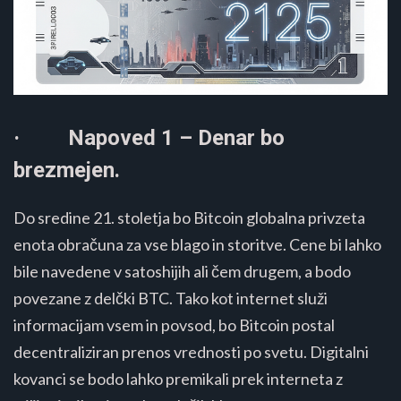
· Napoved 1 – Denar bo
brezmejen.
Do sredine 21. stoletja bo Bitcoin globalna privzeta
enota obračuna za vse blago in storitve. Cene bi lahko
bile navedene v satoshijih ali čem drugem, a bodo
povezane z delčki BTC. Tako kot internet služi
informacijam vsem in povsod, bo Bitcoin postal
decentraliziran prenos vrednosti po svetu. Digitalni
kovanci se bodo lahko premikali prek interneta z