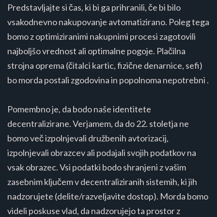
Predstavljajte si čas, ki bi ga prihranili, če bi bilo
vsakodnevno nakupovanje avtomatizirano. Poleg tega
bomo z optimiziranimi nakupnimi procesi zagotovili
najboljšo vrednost ali optimalne pogoje. Plačilna
strojna oprema (čitalci kartic, fizične denarnice, sefi)
bo morda postali zgodovina in popolnoma nepotrebni .
Pomembno je, da bodo naše identitete
decentralizirane. Verjamem, da do 22. stoletja ne
bomo več izpolnjevali družbenih avtorizacij,
izpolnjevali obrazcev ali podajali svojih podatkov na
vsak obrazec. Vsi podatki bodo shranjeni z vašim
zasebnim ključem v decentraliziranih sistemih, ki jih
nadzorujete (delite/razveljavite dostop). Morda bomo
videli poskuse vlad, da nadzorujejo ta prostor z