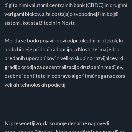
digitalnimi valutami centralnih bank (CBDC) in drugimi
verigami blokov, a že obstajajo svobodnejši in boljši
sistemi, kot sta Bitcoin in Nostr.
Morda se bodo pojavili novi odprtokodni protokoli, ki
bodo hitreje pridobili adopcijo, a Nostr že ima jedro
predanih uporabnikov in veliko skupino razvijalcev, ki
gradijo orodja za decentralizacijo družbenih medijev,
osebne identitete in odpravo algoritmičnega nadzora
velikih tehnoloških podjetij.
Ni presenetljivo, da so moje denarne napovedi
osnovane na Bitcoinu. Moje prepričanje ne temelji na