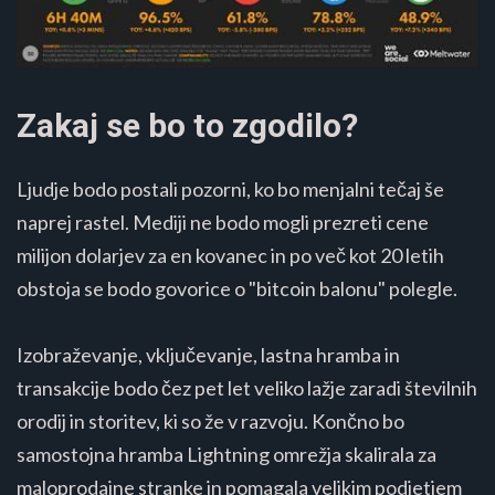
Zakaj se bo to zgodilo?
Ljudje bodo postali pozorni, ko bo menjalni tečaj še
naprej rastel. Mediji ne bodo mogli prezreti cene
milijon dolarjev za en kovanec in po več kot 20 letih
obstoja se bodo govorice o "bitcoin balonu" polegle.
Izobraževanje, vključevanje, lastna hramba in
transakcije bodo čez pet let veliko lažje zaradi številnih
orodij in storitev, ki so že v razvoju. Končno bo
samostojna hramba Lightning omrežja skalirala za
maloprodajne stranke in pomagala velikim podjetjem