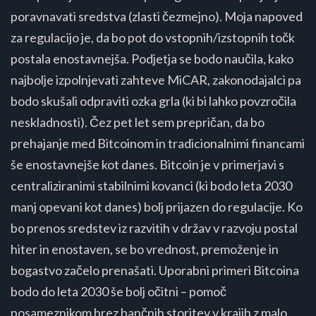
poravnavati sredstva (zlasti čezmejno). Moja napoved
za regulacijo je, da bo pot do vstopnih/izstopnih točk
postala enostavnejša. Podjetja se bodo naučila, kako
najbolje izpolnjevati zahteve MiCAR, zakonodajalci pa
bodo skušali odpraviti ozka grla (ki bi lahko povzročila
neskladnosti). Čez pet let sem prepričan, da bo
prehajanje med Bitcoinom in tradicionalnimi financami
še enostavnejše kot danes. Bitcoin je v primerjavi s
centraliziranimi stabilnimi kovanci (ki bodo leta 2030
manj opevani kot danes) bolj prijazen do regulacije. Ko
bo prenos sredstev iz razvitih v držav v razvoju postal
hiter in enostaven, se bo vrednost, premoženje in
bogastvo začelo prenašati. Uporabni primeri Bitcoina
bodo do leta 2030 še bolj očitni – pomoč
posameznikom brez bančnih storitev v krajih z malo