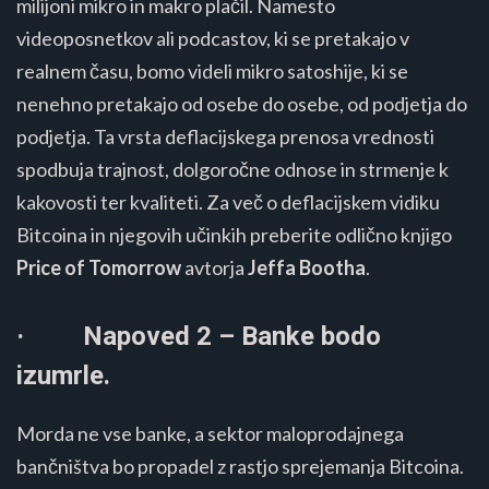
milijoni mikro in makro plačil. Namesto
videoposnetkov ali podcastov, ki se pretakajo v
realnem času, bomo videli mikro satoshije, ki se
nenehno pretakajo od osebe do osebe, od podjetja do
podjetja. Ta vrsta deflacijskega prenosa vrednosti
spodbuja trajnost, dolgoročne odnose in strmenje k
kakovosti ter kvaliteti. Za več o deflacijskem vidiku
Bitcoina in njegovih učinkih preberite odlično knjigo
Price of Tomorrow
avtorja
Jeffa Bootha
.
· Napoved 2 – Banke bodo
izumrle.
Morda ne vse banke, a sektor maloprodajnega
bančništva bo propadel z rastjo sprejemanja Bitcoina.