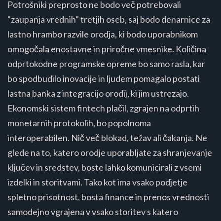
Potrošniki preprosto ne bodo več potrebovali
"zaupanja vrednih" tretjih oseb, saj bodo denarnice za
lastno hrambo razvile orodja, ki bodo uporabnikom
omogočala enostavne in priročne vmesnike. Količina
odprtokodne programske opreme bo samo rasla, kar
bo spodbudilo inovacije in ljudem pomagalo postati
lastna banka z integracijo orodij, ki jim ustrezajo.
Ekonomski sistem fintech plačil, zgrajen na odprtih
monetarnih protokolih, bo popolnoma
interoperabilen. Nič več blokad, težav ali čakanja. Ne
glede na to, katero orodje uporabljate za shranjevanje
ključev in sredstev, boste lahko komunicirali z vsemi
izdelki in storitvami. Tako kot ima vsako podjetje
spletno prisotnost, bosta finance in prenos vrednosti
samodejno vgrajena v vsako storitev s katero