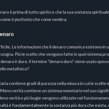
ro è prima di tutto spirito e che la sua sostanza spirituale
ro come è piuttosto che come sembra.
denaro
ifficile. Le informazioni che il denaro comunica esistono in 
 menzogna. Più le scelte che vengono fatte in quel sistema p
ù il denaro è duro. Il termine "denaro duro" viene usato spesso
vello metafisico?
ia contiene gradi di purezza nella misura in cui le scelte e
eno verità contiene un sistema monetario nel suo signific
eno verità e più bugie vengono utilizzate nel funzionamen
 realtà è fondamentalmente la sostanza più dura che esista, 