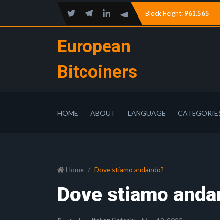
Block Height:
961,565
European
Bitcoiners
HOME
ABOUT
LANGUAGE
CATEGORIE
Home
Dove stiamo andando?
Dove stiamo anda