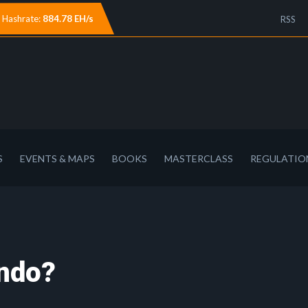
Hashrate:
884.78 EH/s
RSS
S
EVENTS & MAPS
BOOKS
MASTERCLASS
REGULATIO
ndo?