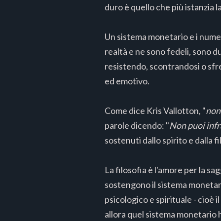
duro è quello che più istanzia l
Un sistema monetario e i numer
realtà e ne sono fedeli, sono d
resistendo, scontrandosi o sfreg
ed emotivo.
Come dice Kris Vallotton, "
non 
parole dicendo: "
Non puoi infra
sostenuti dallo spirito e dalla fi
La filosofia è l'amore per la s
sostengono il sistema monetario
psicologico e spirituale - cioè 
allora quel sistema monetario h