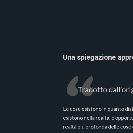
Una spiegazione approf
Tradotto dall’ori
Le cose esistono in quanto dis
esistono nella realtà, è opport
realtà più profonda delle cose