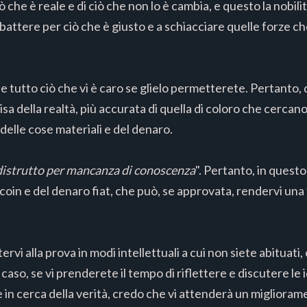
che è reale e di ciò che non lo è cambia, e questo la nobilit
ttere per ciò che è giusto e a schiacciare quelle forze che
i e tutto ciò che vi è caro se glielo permetterete. Pertanto,
 della realtà, più accurata di quella di coloro che cercano
delle cose materiali e del denaro.
 distrutto per mancanza di conoscenza
". Pertanto, in questo 
coin e del denaro fiat, che può, se approvata, rendervi una 
vi alla prova in modi intellettuali a cui non siete abituat
i caso, se vi prenderete il tempo di riflettere e discutere le
 e in cerca della verità, credo che vi attenderà un miglioram