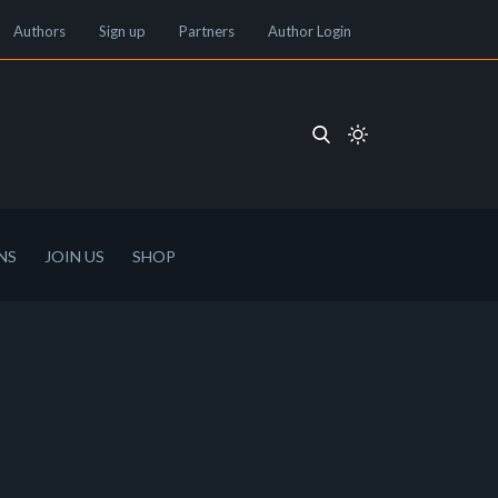
Authors
Sign up
Partners
Author Login
NS
JOIN US
SHOP