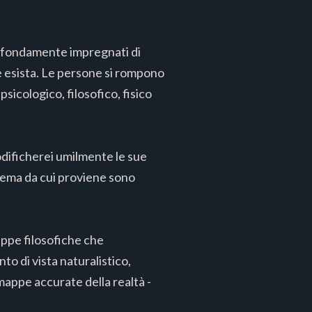
rofondamente impregnati di
he esista. Le persone si rompono
sicologico, filosofico, fisico
odificherei umilmente le sue
sistema da cui proviene sono
appe filosofiche che
o di vista naturalistico,
e mappe accurate della realtà -