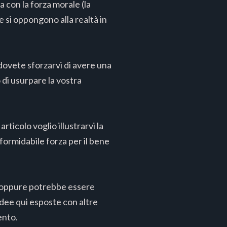
a con la forza morale (la
 si oppongono alla realtà in
 dovete sforzarvi di avere una
 di usurpare la vostra
articolo voglio illustrarvi la
formidabile forza per il bene
i, oppure potrebbe essere
 idee qui esposte con altre
ento.