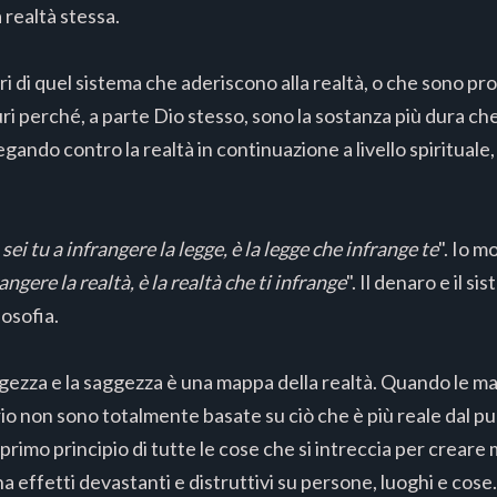
a realtà stessa.
i di quel sistema che aderiscono alla realtà, o che sono p
uri perché, a parte Dio stesso, sono la sostanza più dura c
ando contro la realtà in continuazione a livello spirituale, p
sei tu a infrangere la legge, è la legge che infrange te
". Io m
ngere la realtà, è la realtà che ti infrange
". Il denaro e il 
losofia.
aggezza e la saggezza è una mappa della realtà. Quando le m
 non sono totalmente basate su ciò che è più reale dal punt
il primo principio di tutte le cose che si intreccia per crear
a effetti devastanti e distruttivi su persone, luoghi e cose.