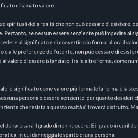
ificato chiamato valore.
nze spirituali della realtà che non può cessare di esistere, 
e. Pertanto, se nessun essere senziente può impedire al sig
cedere al significato e di convertirlo in forma, allora il va
o e alle preferenze dell'utente, non può cessare di esister
al valore di essere istanziato, tra le altre forme, come nu
ituale, è significato come valore più forma (e la forma è la st
essuna persona o essere senziente, per quanto desideri ch
nziente che resista a questa realtà si troverà distrutto. M
del denaro sarà il grado di non nuocere. E il grado in cui il 
 pratica, in cui danneggia lo spirito di una persona.