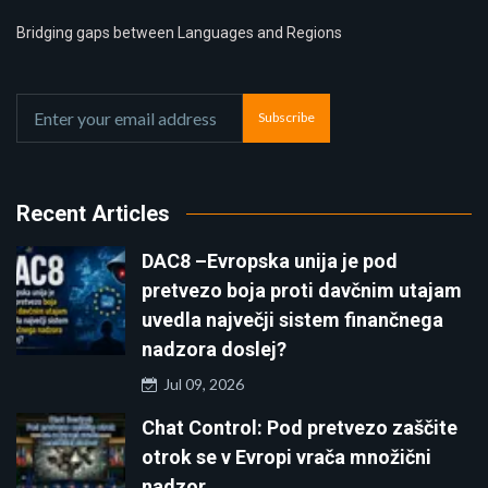
Bridging gaps between Languages and Regions
Subscribe
Recent Articles
DAC8 –Evropska unija je pod
pretvezo boja proti davčnim utajam
uvedla največji sistem finančnega
nadzora doslej?
Jul 09, 2026
Chat Control: Pod pretvezo zaščite
otrok se v Evropi vrača množični
nadzor