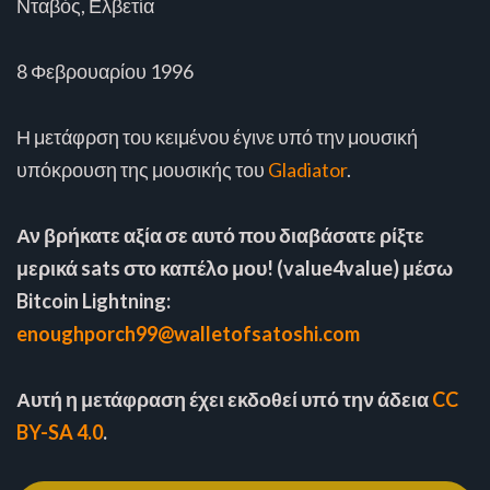
Νταβός, Ελβετία
8 Φεβρουαρίου 1996
Η μετάφρση του κειμένου έγινε υπό την μουσική
υπόκρουση της μουσικής του
Gladiator
.
Αν βρήκατε αξία σε αυτό που διαβάσατε ρίξτε
μερικά sats στο καπέλο μου! (value4value) μέσω
Bitcoin Lightning:
enoughporch99@walletofsatoshi.com
Αυτή η μετάφραση έχει εκδοθεί υπό την άδεια
CC
BY-SA 4.0
.