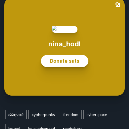
ελληνικά
cypherpunks
freedom
cyberspace
lang:el
level:advanced
read:short