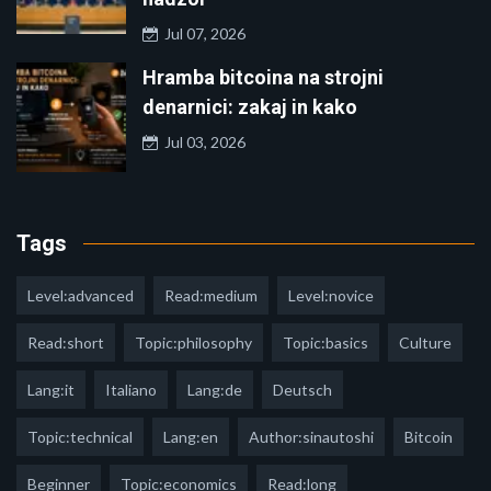
Jul 07, 2026
Hramba bitcoina na strojni
denarnici: zakaj in kako
Jul 03, 2026
Tags
Level:advanced
Read:medium
Level:novice
Read:short
Topic:philosophy
Topic:basics
Culture
Lang:it
Italiano
Lang:de
Deutsch
Topic:technical
Lang:en
Author:sinautoshi
Bitcoin
Beginner
Topic:economics
Read:long