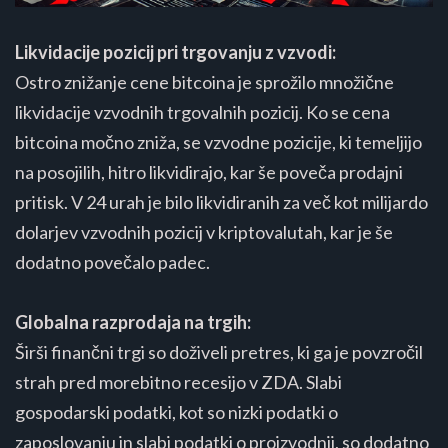
Likvidacije pozicij pri trgovanju z vzvodi:
Ostro znižanje cene bitcoina je sprožilo množične
likvidacije vzvodnih trgovalnih pozicij. Ko se cena
bitcoina močno zniža, se vzvodne pozicije, ki temeljijo
na posojilih, hitro likvidirajo, kar še poveča prodajni
pritisk. V 24 urah je bilo likvidiranih za več kot milijardo
dolarjev vzvodnih pozicij v kriptovalutah, kar je še
dodatno povečalo padec​​.
Globalna razprodaja na trgih:
Širši finančni trgi so doživeli pretres, ki ga je povzročil
strah pred morebitno recesijo v ZDA. Slabi
gospodarski podatki, kot so nizki podatki o
zaposlovanju in slabi podatki o proizvodnji, so dodatno