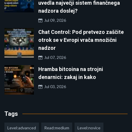
uvedla največji sistem finančnega
nadzora doslej?
Jul 09, 2026
Chat Control: Pod pretvezo zaščite
otrok se v Evropi vrača množični
nadzor
Jul 07, 2026
Hramba bitcoina na strojni
denarnici: zakaj in kako
Jul 03, 2026
Tags
Level:advanced
Read:medium
Level:novice