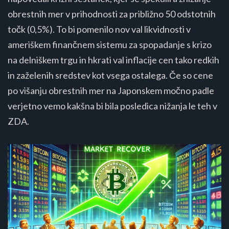
obrestnih mer v prihodnosti za približno 50 odstotnih
točk (0,5%). To bi pomenilo nov val likvidnosti v
ameriškem finančnem sistemu za spopadanje s krizo
na delniškem trgu in hkrati val inflacije cen tako redkih
in zaželenih sredstev kot vsega ostalega. Če so cene
po višanju obrestnih mer na Japonskem močno padle
verjetno vemo kakšna bi bila posledica nižanja le teh v
ZDA.