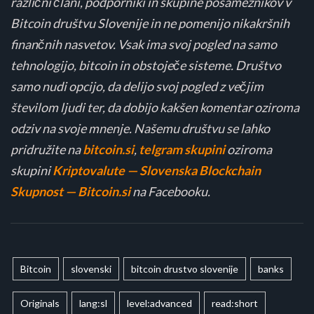
različni člani, podporniki in skupine posameznikov v
Bitcoin društvu Slovenije in ne pomenijo nikakršnih
finančnih nasvetov. Vsak ima svoj pogled na samo
tehnologijo, bitcoin in obstoječe sisteme. Društvo
samo nudi opcijo, da delijo svoj pogled z večjim
številom ljudi ter, da dobijo kakšen komentar oziroma
odziv na svoje mnenje. Našemu društvu se lahko
pridružite na
bitcoin.si
,
telgram skupini
oziroma
skupini
Kriptovalute — Slovenska Blockchain
Skupnost — Bitcoin.si
na Facebooku.
Bitcoin
slovenski
bitcoin drustvo slovenije
banks
Originals
lang:sl
level:advanced
read:short