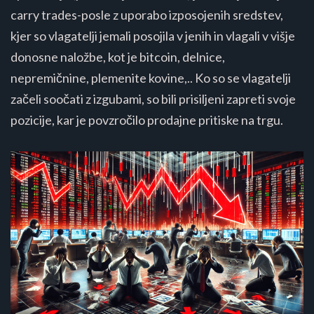
carry trades-posle z uporabo izposojenih sredstev,
kjer so vlagatelji jemali posojila v jenih in vlagali v višje
donosne naložbe, kot je bitcoin, delnice,
nepremičnine, plemenite kovine,.. Ko so se vlagatelji
začeli soočati z izgubami, so bili prisiljeni zapreti svoje
pozicije, kar je povzročilo prodajne pritiske na trgu​​​​.