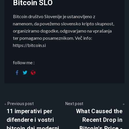
Bitcoin SLO
Bitcoin društvo Slovenije je ustanovljeno z
namenom, da povežemo slovensko kripto skupnost,
organiziramo dogodke, odgovarjamo na vprašanja
ter pomagamo posameznikom. Več info:
https://bitcoin.si
follow me :
Previous post
Next post
11 imperativi per
What Caused the
difendere i vostri
Recent Drop in
bitcoin dai moderni
Bitcoin's Price -