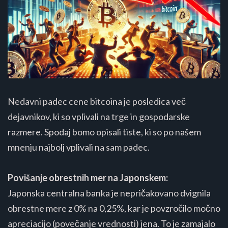
Nedavni padec cene bitcoina je posledica več
dejavnikov, ki so vplivali na trge in gospodarske
razmere. Spodaj bomo opisali tiste, ki so po našem
mnenju najbolj vplivali na sam padec.
Povišanje obrestnih mer na Japonskem:
Japonska centralna banka je nepričakovano dvignila
obrestne mere z 0% na 0,25%, kar je povzročilo močno
apreciacijo (povečanje vrednosti) jena. To je zamajalo