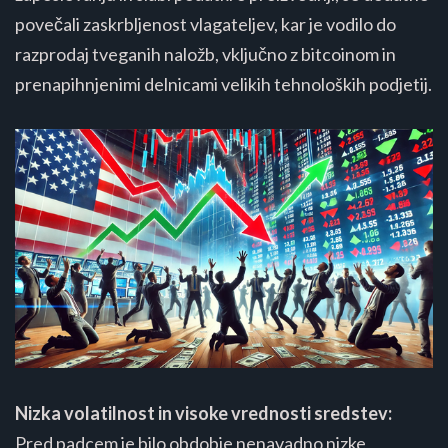
povečali zaskrbljenost vlagateljev, kar je vodilo do
razprodaj tveganih naložb, vključno z bitcoinom in
prenapihnjenimi delnicami velikih tehnoloških podjetij​​.
Nizka volatilnost in visoke vrednosti sredstev:
Pred padcem je bilo obdobje nenavadno nizke