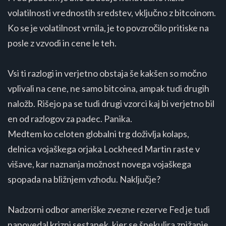
volatilnosti vrednostih sredstev, vključno z bitcoinom.
Ko se je volatilnost vrnila, je to povzročilo pritiske na
posle z vzvodi in cene le teh​​.
Vsi ti razlogi in verjetno obstaja še kakšen so močno
vplivali na cene, ne samo bitcoina, ampak tudi drugih
naložb. Rišejo pa se tudi drugi vzorci kaj bi verjetno bil
en od razlogov za padec. Panika.
Medtem ko celoten globalni trg doživlja kolaps,
delnica vojaškega orjaka Lockheed Martin raste v
višave, kar naznanja možnost novega vojaškega
spopada na bližnjem vzhodu. Naključje?
Nadzorni odbor ameriške zvezne rezerve Fed je tudi
napovedal krizni sestanek, kjer se špekulira znižanje