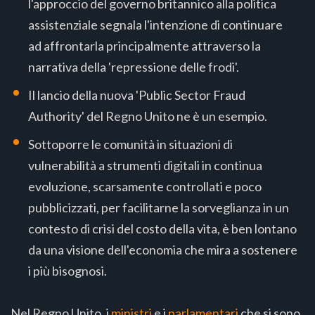
l'approccio del governo britannico alla politica
assistenziale segnala l'intenzione di continuare
ad affrontarla principalmente attraverso la
narrativa della 'repressione delle frodi'.
Il lancio della nuova 'Public Sector Fraud
Authority' del Regno Unito ne è un esempio.
Sottoporre le comunità in situazioni di
vulnerabilità a strumenti digitali in continua
evoluzione, scarsamente controllati e poco
pubblicizzati, per facilitarne la sorveglianza in un
contesto di crisi del costo della vita, è ben lontano
da una visione dell'economia che mira a sostenere
i più bisognosi.
Nel Regno Unito, i
ministri
e i
parlamentari
che si sono