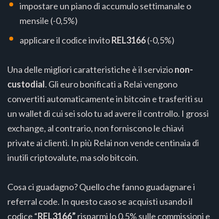
impostare un piano di accumulo settimanale o
mensile (-0,5%)
applicare il codice invito
REL3166
(-0,5%)
Una delle migliori caratteristiche è il servizio
non-
custodial
. Gli euro bonificati a Relai vengono
convertiti automaticamente in bitcoin e trasferiti su
un wallet di cui sei solo tu ad avere il controllo. I grossi
exchange, al contrario, non forniscono le chiavi
private ai clienti. In più Relai non vende centinaia di
inutili criptovalute, ma solo bitcoin.
Cosa ci guadagno? Quello che fanno guadagnare i
referral code. In questo caso se acquisti usando il
codice “
REL3166”
risparmi lo 0,5% sulle commissioni e