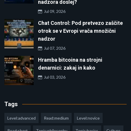
nadzora doslej?
Jul 09, 2026
Chat Control: Pod pretvezo zaščite
otrok se v Evropi vrača množični
nadzor
Jul 07, 2026
Hramba bitcoina na strojni
denarnici: zakaj in kako
Jul 03, 2026
Tags
Level:advanced
Read:medium
Level:novice
Read:short
Topic:philosophy
Topic:basics
Culture