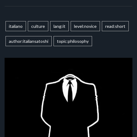
italiano
culture
lang:it
level:novice
read:short
author:italiansatoshi
topic:philosophy