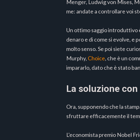
Menger, Ludwig von Mises, Murr
me: andate a controllare voi ste
Un ottimo saggio introduttivo 
denaro e di come si evolve, e
molto senso. Se poi siete curio
Murphy,
Choice
, che è un com
impararlo, dato che è stato ban
La soluzione con
Ora, supponendo che la stampa d
sfruttare efficacemente il tempo
L'economista premio Nobel Frie