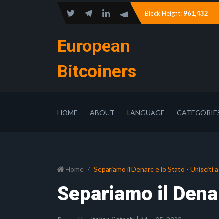
Block Height:
961,432
European
Bitcoiners
HOME
ABOUT
LANGUAGE
CATEGORIE
Home
Separiamo il Denaro e lo Stato - Unisciti a
Separiamo il Denar