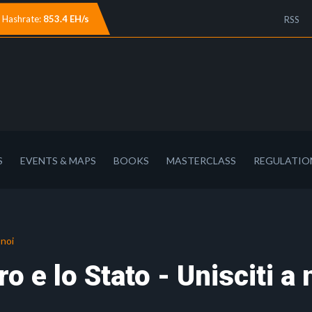
Hashrate:
853.4 EH/s
RSS
S
EVENTS & MAPS
BOOKS
MASTERCLASS
REGULATIO
 noi
o e lo Stato - Unisciti a 