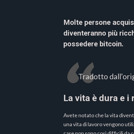
Molte persone acquist
diventeranno più ricc
possedere bitcoin.
Tradotto dall’ori
La vita è dura e i
Avete notato che la vita divent
una vita di lavoro vengono util
case non sono così difficili da