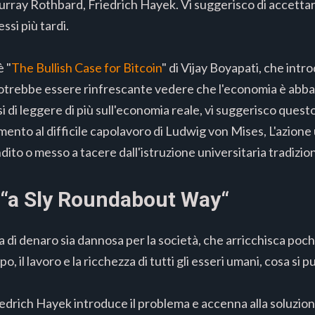
ay Rothbard, Friedrich Hayek. Vi suggerisco di accettarlo
ssi più tardi.
è "
The Bullish Case for Bitcoin
" di Vijay Boyapati, che intr
 potrebbe essere rinfrescante vedere che l'economia è abb
si di leggere di più sull'economia reale, vi suggerisco quest
mento al difficile capolavoro di Ludwig von Mises, L'azion
dito o messo a tacere dall'istruzione universitaria tradizio
 “a Sly Roundabout Way“
i denaro sia dannosa per la società, che arricchisca pochi 
, il lavoro e la ricchezza di tutti gli esseri umani, cosa si p
drich Hayek introduce il problema e accenna alla soluzion