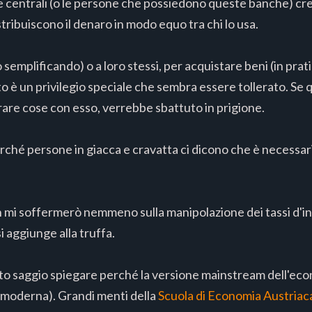
 centrali (o le persone che possiedono queste banche) cr
stribuiscono il denaro in modo equo tra chi lo usa.
o semplificando) o a loro stessi, per acquistare beni (in pra
 è un privilegio speciale che sembra essere tollerato. Se 
rare cose con esso, verrebbe sbattuto in prigione.
erché persone in giacca e cravatta ci dicono che è necessar
n mi soffermerò nemmeno sulla manipolazione dei tassi d'i
i aggiunge alla truffa.
sto saggio spiegare perché la versione mainstream dell'ec
 moderna). Grandi menti della
Scuola di Economia Austriac