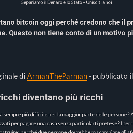
Separiamo il Denaro e lo Stato - Unisciti a noi
ano bitcoin oggi perché credono che il pr
he. Questo non tiene conto di un motivo p
ginale di
ArmanTheParman
- pubblicato i
 ricchi diventano più ricchi
a sempre più difficile per la maggior parte delle persone? A
izzati per pagare una casa senza particolarti pretese? I terr
 costruire: perché due persone dovrebbero scambiare gli sfor