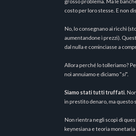
grosso problema. Ma le banche
costo per loro stesse. E non di
No, lo consegnano ai ricchi (st
aumentandone i prezzi). Questo
dal nulla e cominciasse a comp
Allora perché lo tolleriamo? P
noi annuiamo e diciamo "
sì
".
Siamo stati tutti truffati
. No
in prestito denaro, ma questo s
Non rientra negli scopi di que
keynesiana e teoria monetaria