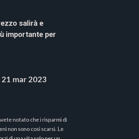
ezzo salirà e
iù importante per
l
21 mar 2023
vete notato che i risparmi di
eni non sono così scarsi. Le
zi di una vita solo per un