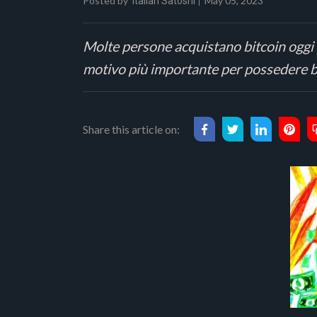
Posted by
May 05, 2023
Italian Satoshi
Molte persone acquistano bitcoin oggi 
motivo più importante per possedere 
Share this article on: