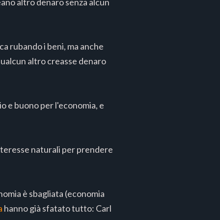
eano altro denaro senza alcun
tica rubando i beni, ma anche
qualcun altro creasse denaro
io e buono per l'economia, e
nteresse naturali per prendere
onomia è sbagliata (economia
a
hanno già sfatato tutto: Carl