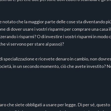
te notato che la maggior parte delle cose sta diventando più
one di dover usare i vostri risparmi per comprare una casa il 
zerando i risparmi? O di investire i vostri risparmi in mod
che vi servono per stare al passo)?
di specializzazione e ricevete denaro in cambio, non dovres
ocietà, in un secondo momento, ciò che avete investito? Non
ro che siete obbligati a usare per legge. Di per sé, ques