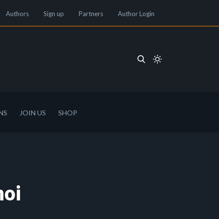
Authors
Sign up
Partners
Author Login
NS
JOIN US
SHOP
noi