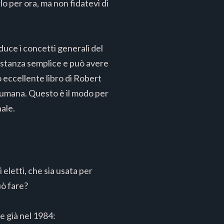
 per ora, ma non fidatevi di
oduce i concetti generali del
astanza semplice e può avere
o eccellente libro di Robert
e umana. Questo è il modo per
nale.
eletti, che sia usata per
uò fare?
e già nel 1984: