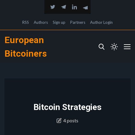
RSS
Authors
Sign up
Partners
Author Login
European
Bitcoiners
Bitcoin Strategies
4 posts