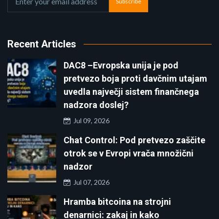
Subscribe
Recent Articles
DAC8 –Evropska unija je pod
pretvezo boja proti davčnim utajam
uvedla največji sistem finančnega
nadzora doslej?
Jul 09, 2026
Chat Control: Pod pretvezo zaščite
otrok se v Evropi vrača množični
nadzor
Jul 07, 2026
Hramba bitcoina na strojni
denarnici: zakaj in kako