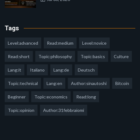
Tags
Level:advanced
Read:medium
Level:novice
Read:short
Topic:philosophy
Topic:basics
Culture
Lang:it
Italiano
Lang:de
Deutsch
Topic:technical
Lang:en
Author:sinautoshi
Bitcoin
Beginner
Topic:economics
Read:long
Topic:opinion
Author:31febbraiomi