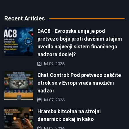
Recent Articles
DAC8 –Evropska unija je pod
pretvezo boja proti davčnim utajam
uvedla največji sistem finančnega
nadzora doslej?
Jul 09, 2026
Chat Control: Pod pretvezo zaščite
otrok se v Evropi vrača množični
nadzor
Jul 07, 2026
Hramba bitcoina na strojni
denarnici: zakaj in kako
Jul 03, 2026