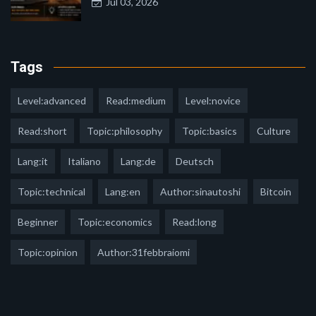
Jul 03, 2026
Tags
Level:advanced
Read:medium
Level:novice
Read:short
Topic:philosophy
Topic:basics
Culture
Lang:it
Italiano
Lang:de
Deutsch
Topic:technical
Lang:en
Author:sinautoshi
Bitcoin
Beginner
Topic:economics
Read:long
Topic:opinion
Author:31febbraiomi