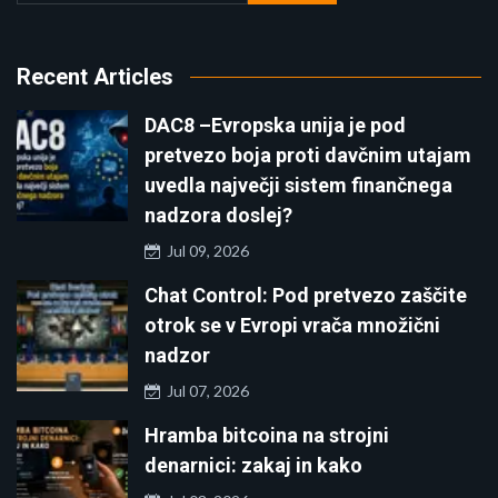
Recent Articles
DAC8 –Evropska unija je pod
pretvezo boja proti davčnim utajam
uvedla največji sistem finančnega
nadzora doslej?
Jul 09, 2026
Chat Control: Pod pretvezo zaščite
otrok se v Evropi vrača množični
nadzor
Jul 07, 2026
Hramba bitcoina na strojni
denarnici: zakaj in kako