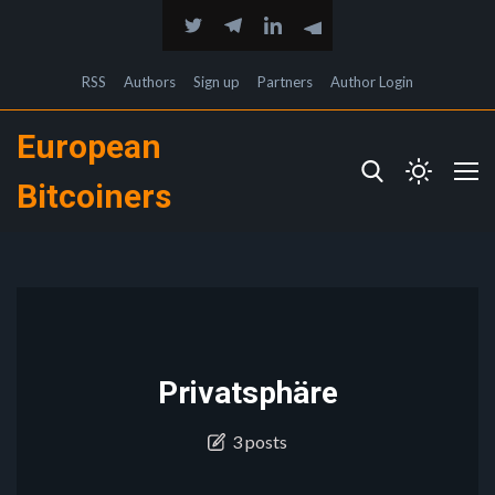
RSS
Authors
Sign up
Partners
Author Login
European
Bitcoiners
Privatsphäre
3 posts