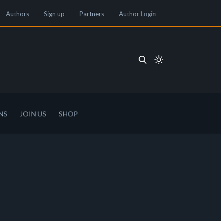
Authors
Sign up
Partners
Author Login
NS
JOIN US
SHOP