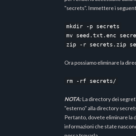
"secrets". Immettere i seguen
mkdir -p secrets
mv seed.txt.enc secr
zip -r secrets.zip s
Ora possiamo eliminare la dir
rm -rf secrets/
NOTA:
La directory dei segreti
"esterno" alla directory secrets
Pertanto, dovete eliminare la 
informazioni che state nascon
possa trovarla.