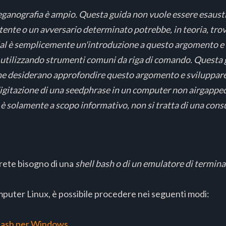
eganografia è ampio. Questa guida non vuole essere esaus
ente o un avversario determinato potrebbe, in teoria, trovar
al è semplicemente un'introduzione a questo argomento e
a utilizzando strumenti comuni da riga di comando. Questa
che desiderano approfondire questo argomento e sviluppare
 digitazione di una seedphrase in un computer non airgapped
o è solamente a scopo informativo, non si tratta di una consu
vrete bisogno di una
shell bash o di un emulatore di termina
mputer Linux, è possibile procedere nei seguenti modi:
ash per Windows