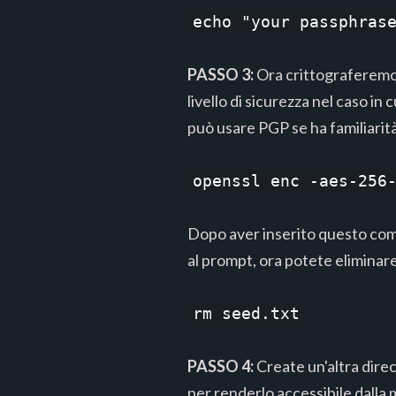
echo "your passphras
PASSO 3:
Ora crittograferemo 
livello di sicurezza nel caso in
può usare PGP se ha familiari
openssl enc -aes-256
Dopo aver inserito questo coman
al prompt, ora potete eliminar
rm seed.txt
PASSO 4:
Create un'altra direct
per renderlo accessibile dall