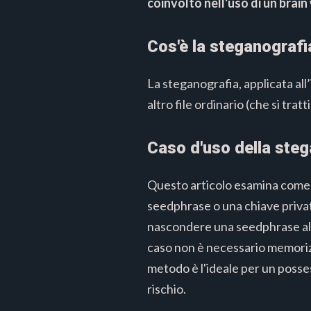
coinvolto nell'uso di un brain
Cos'è la steganografi
La steganografia, applicata all’
altro file ordinario (che si tratt
Caso d'uso della steg
Questo articolo esamina come u
seedphrase o una chiave privat
nascondere una seedphrase all'
caso non è necessario memoriz
metodo è l'ideale per un posse
rischio.