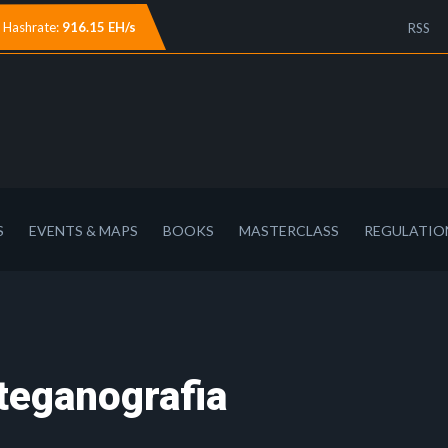
Hashrate:
916.15 EH/s
RSS
S
EVENTS & MAPS
BOOKS
MASTERCLASS
REGULATIO
steganografia