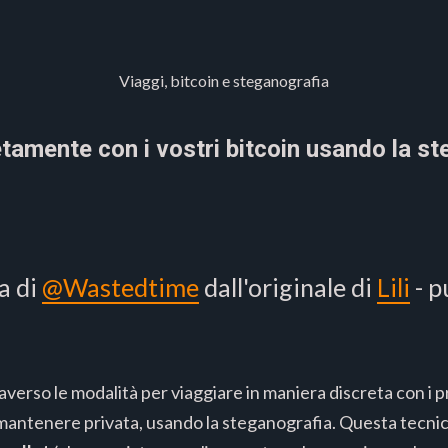
Viaggi, bitcoin e steganografia
amente con i vostri bitcoin usando la st
a di
@Wastedtime
dall'originale di
Lili
- p
verso le modalità per viaggiare in maniera discreta con i pro
mantenere privata, usando la steganografia. Questa tecni