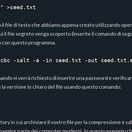
e" >seed.txt
il file di testo che abbiamo appena creato utilizzando open
 cui il file segreto venga scoperto (inserite il comando di seg
tà con questo programma.
-cbc -salt -a -in seed.txt -out seed.txt.
do vi verrà richiesto di inserire una password e verificarla
e la versione in chiaro del file usando questo comando:
ory in cui archiviare il vostro file per la compressione e sal
a maggior parte dei computer moderni. In questo esempio c