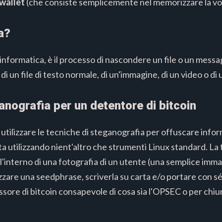
 wallet
(che consiste semplicemente nel memorizzare la vo
a?
informatica, è il processo di nascondere un file o un messag
i di un file di testo normale, di un'immagine, di un video o di 
anografia per un detentore di bitcoin
tilizzare le tecniche di steganografia per offuscare infor
a utilizzando nient'altro che strumenti Linux standard. La 
interno di una fotografia di un utente (una semplice imma
zare una seedphrase, scriverla su carta e/o portare con s
ssore di bitcoin consapevole di cosa sia l'OPSEC o per chi