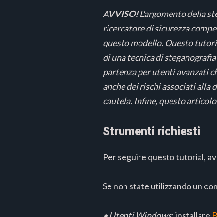
AVVISO!
L'argomento della st
ricercatore di sicurezza compet
questo modello. Questo tutori
di una tecnica di steganografi
partenza per utenti avanzati 
anche dei rischi associati alla
cautela. Infine, questo articol
Strumenti richiesti
Per seguire questo tutorial, a
Se non state utilizzando un co
• Utenti Windows
: installare
B