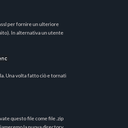
ssl per fornire un ulteriore
uito). In alternativa un utente
enc
. Una volta fatto ciò e tornati
vate questo file come file .zip
hiameremo la nuova directory