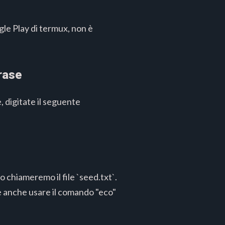
gle Play di termux, non è
rase
, digitate il seguente
o chiameremo il file `seed.txt`.
te anche usare il comando "eco"