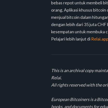
bebas repot untuk membeli bit
orang. Aplikasi khusus bitcoi
menjual bitcoin dalam hitungan 
dengan lebih dari 35 juta CHF
kesempatan untuk membuka ca
Pelajari lebih lanjut di
Relai.ap
This is an archival copy maint
Relai.
All rights reserved with the or
European Bitcoiners is a Bitco
books, and documents for edu