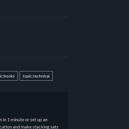
ic:books
topic:technical
 in 1 minute or set up an
ucation and make stacking sats