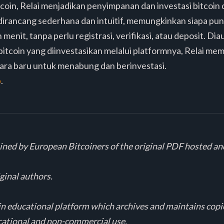
coin, Relai menjadikan penyimpanan dan investasi bitcoin
n dirancang sederhana dan intuitif, memungkinkan siapa pu
menit, tanpa perlu registrasi, verifikasi, atau deposit. Di
 bitcoin yang diinvestasikan melalui platformnya, Relai m
ra baru untuk menabung dan berinvestasi.
p
.
ained by European Bitcoiners of the original PDF hosted an
iginal authors.
in educational platform which archives and maintains copies
cational and non-commercial use.