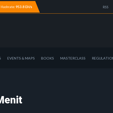
Hashrate:
953.8 EH/s
RSS
S
EVENTS & MAPS
BOOKS
MASTERCLASS
REGULATIO
Menit