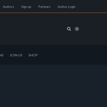
Authors
Sign up
Partners
Author Login
NS
JOIN US
SHOP