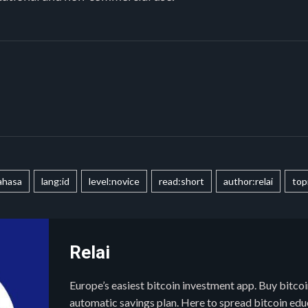
ahasa
lang:id
level:novice
read:short
author:relai
top
Relai
Europe’s easiest bitcoin investment app. Buy bitcoin
automatic savings plan. Here to spread bitcoin ed