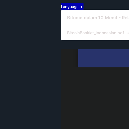
Language ▼
Bitcoin dalam 10 Menit - Re
BitcoinBooklet_Indonesian.pdf