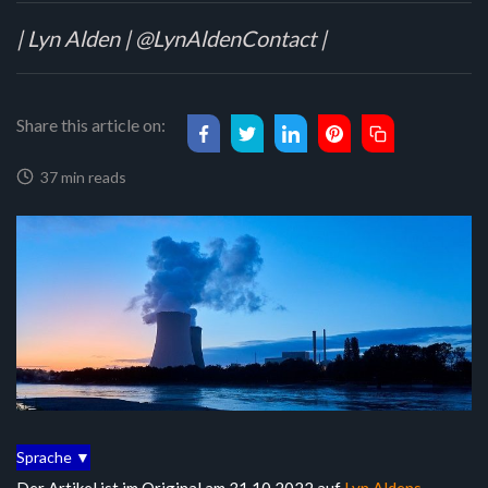
| Lyn Alden | @LynAldenContact |
Share this article on:
37 min reads
Sprache ▼
Der Artikel ist im Original am 31.10.2022 auf
Lyn Aldens