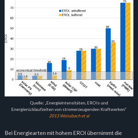
Quelle: „Energieintensitäten, EROIs und
Energierücklaufzeiten von stromerzeugenden Kraftwerken“
2013 Weissbach et al
Bei Energiearten mit hohem EROI übernimmt die