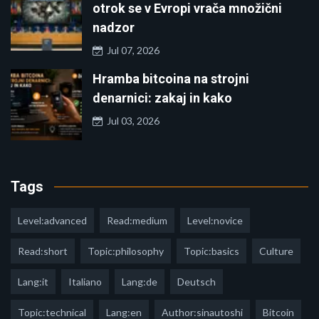
otrok se v Evropi vrača množični
nadzor
Jul 07, 2026
Hramba bitcoina na strojni
denarnici: zakaj in kako
Jul 03, 2026
Tags
Level:advanced
Read:medium
Level:novice
Read:short
Topic:philosophy
Topic:basics
Culture
Lang:it
Italiano
Lang:de
Deutsch
Topic:technical
Lang:en
Author:sinautoshi
Bitcoin