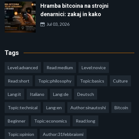
Hramba bitcoina na strojni
denarnici: zakaj in kako
Jul 03, 2026
Tags
Level:advanced
Read:medium
Level:novice
Read:short
Topic:philosophy
Topic:basics
Culture
Lang:it
Italiano
Lang:de
Deutsch
Topic:technical
Lang:en
Author:sinautoshi
Bitcoin
Beginner
Topic:economics
Read:long
Topic:opinion
Author:31febbraiomi