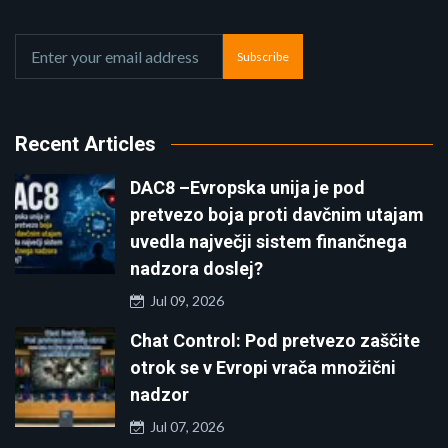
Subscribe
Recent Articles
DAC8 –Evropska unija je pod
pretvezo boja proti davčnim utajam
uvedla največji sistem finančnega
nadzora doslej?
Jul 09, 2026
Chat Control: Pod pretvezo zaščite
otrok se v Evropi vrača množični
nadzor
Jul 07, 2026