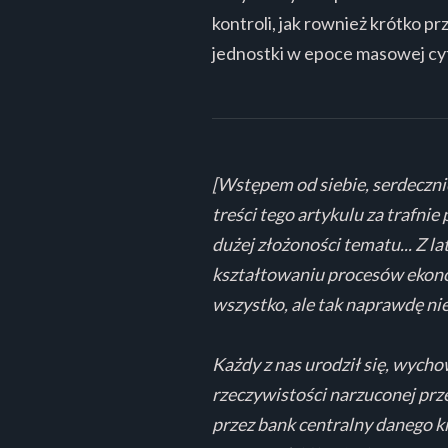
kontroli, jak rownież krótko p
jednostki w epoce masowej cyf
[Wstępem od siebie, serdeczni
treści tego artykulu za trafni
dużej złożoności tematu... Z l
kształtowaniu procesów ekonom
wszystko, ale tak naprawdę ni
Każdy z nas urodził się, wychow
rzeczywistości narzuconej prz
przez bank centralny danego k