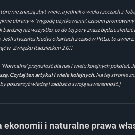
tóre nie znaczą zbyt wiele, a jednak o wielu rzeczach z T
ięknie ubrany w 'wygodę użytkowania', czasem promowany t
k bardziej niż wszystko, co do tej pory znasz będzie śledzi
. Jeśli słyszałeś kiedyś o kartach z czasów PRLu, to uwier
nąć w 'Związku Radzieckim 2.0.'!
 'Normalna' przyszłość dla nas i wielu kolejnych pokoleń. J
szę. Czytaj ten artykuł i wiele kolejnych.
Na tej stronie z
aby poszerzyć wiedzę i zadbać o swoją suwerenność.]
a ekonomii i naturalne prawa wła