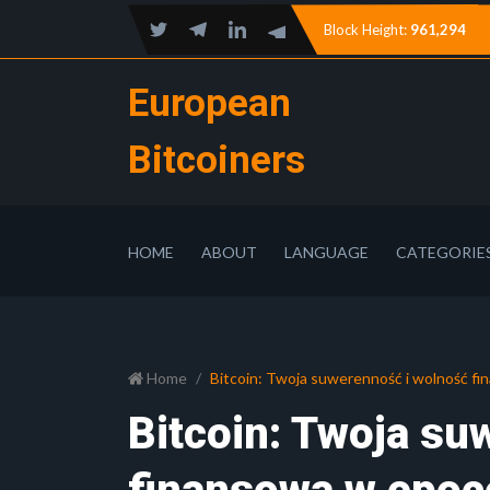
Block Height:
961,294
European
Bitcoiners
HOME
ABOUT
LANGUAGE
CATEGORIE
Home
Bitcoin: Twoja suwerenność i wolność fi
Bitcoin: Twoja su