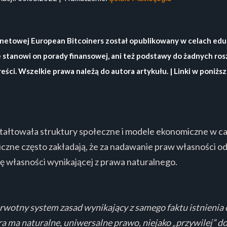
rnetowej European Bitcoiners został opublikowany w celach eduka
e stanowi on porady finansowej, ani też podstawy do żadnych r
ci. Wszelkie prawa należą do autora artykułu. | Linki w poniższ
ałtowała struktury społeczne i modele ekonomiczne w całej
zne często zakładają, że za nadawanie praw własności od
ę własności wynikającej z prawa naturalnego.
 pierwotny system zasad wynikający z samego faktu istnienia 
ra ma naturalne, uniwersalne prawo, niejako „przywilej” 