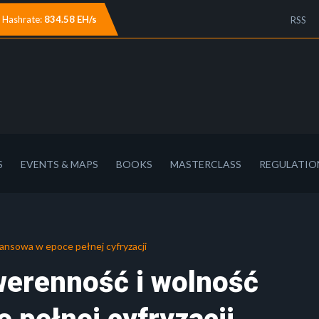
Hashrate:
834.58 EH/s
RSS
S
EVENTS & MAPS
BOOKS
MASTERCLASS
REGULATIO
nansowa w epoce pełnej cyfryzacji
werenność i wolność