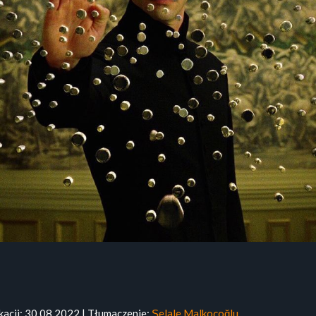
kacji: 30.08.2022 | Tłumaczenie:
Şelale Malkoçoğlu