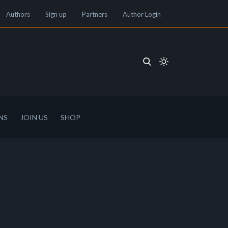
Authors
Sign up
Partners
Author Login
NS
JOIN US
SHOP