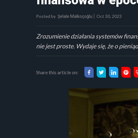
finansowa w epoce
Posted by
Oct 30, 2023
Şelale Malkoçoğlu
Zrozumienie działania systemów finan
nie jest proste. Wydaje się, że o pien
Share this article on: