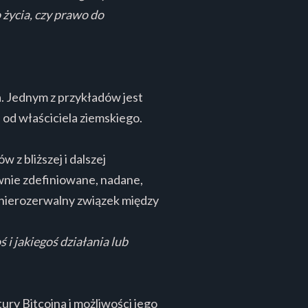
życia, czy prawo do
a. Jednym z przykładów jest
 od właściciela ziemskiego.
 z bliższej i dalszej
awnie zdefiniowane, nadane,
a nierozerwalny związek między
i jakiegoś działania lub
ury Bitcoina i możliwości jego