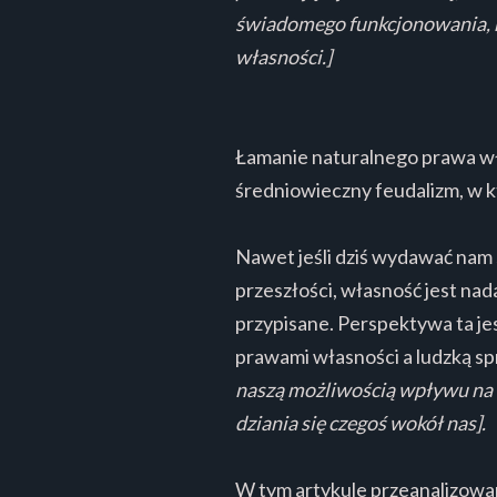
świadomego funkcjonowania, ni
własności.]
Łamanie naturalnego prawa wła
średniowieczny feudalizm, w kt
Nawet jeśli dziś wydawać nam s
przeszłości, własność jest na
przypisane. Perspektywa ta je
prawami własności a ludzką s
naszą możliwością wpływu na ot
dziania się czegoś wokół nas].
W tym artykule przeanalizowan