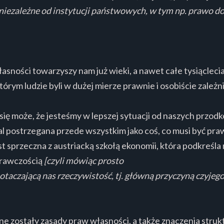
ezależne od instytucji państwowych, w tym np. prawo do 
sności towarzyszy nam już wieki, a nawet całe tysiącleci
órym ludzie byli w dużej mierze prawnie i osobiście zależni
ię może, że jesteśmy w lepszej sytuacji od naszych przodków
dal postrzegana przede wszystkim jako coś, co musi być pr
st sprzeczna z austriacką szkołą ekonomii, która podkreśl
prawczością
[czyli mówiąc prosto
aczającą nas rzeczywistość, tj. główną przyczyną czyjegoś 
e zostały zasady praw własności, a także znaczenia strukt