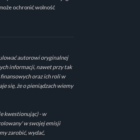
n może ochronić wolność
tulować autorowi oryginalnej
ych informacji, nawet przy tak
finansowych oraz ich roli w
je się, że o pieniądzach wiemy
ie kwestionując) - w
rolowany' w swojej emisji
my zarobić, wydać,