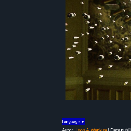
Language ▼
Autor:
Leon A. Wankum
| Data publi