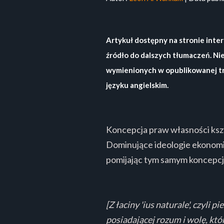
Artykuł dostępny na stronie inte
źródło do dalszych tłumaczeń. Ni
wymienionych w opublikowanej treś
języku angielskim.
Koncepcja praw własności kszt
Dominujące ideologie ekonomic
pomijając tym samym koncepcj
[Z łaciny 'ius naturale', czyli
posiadającej rozum i wolę, któ