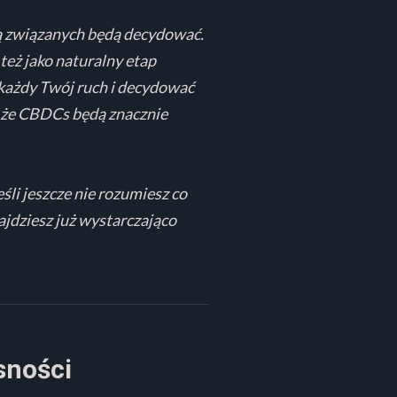
obą związanych będą decydować.
eż jako naturalny etap
ć każdy Twój ruch i decydować
z, że CBDCs będą znacznie
eśli jeszcze nie rozumiesz co
najdziesz już wystarczająco
sności