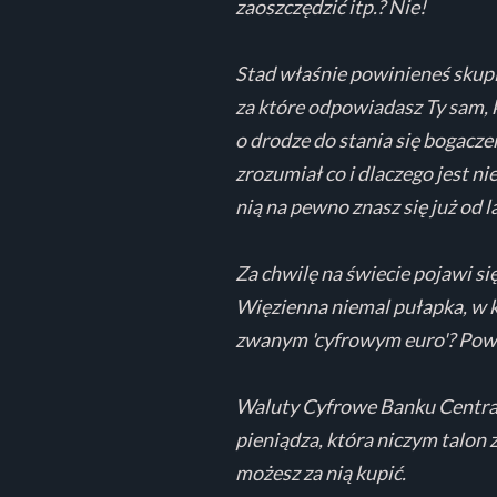
zaoszczędzić itp.? Nie!
Stad właśnie powinieneś skup
za które odpowiadasz Ty sam, k
o drodze do stania się bogaczem
zrozumiał co i dlaczego jest ni
nią na pewno znasz się już od la
Za chwilę na świecie pojawi si
Więzienna niemal pułapka, w któ
zwanym 'cyfrowym euro'?
Powi
Waluty Cyfrowe Banku Centraln
pieniądza, która niczym talon
możesz za nią kupić.