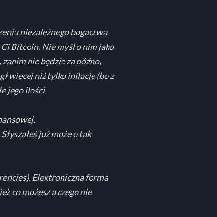
zeniu niezależnego bogactwa,
Ci Bitcoin. Nie myśl o nim jako
, zanim nie będzie za późno,
 więcej niż tylko inflację (bo z
e jego ilości.
inansowej.
 Słyszałeś już może o tak
encies). Elektroniczna forma
ie
ż
co możesz a czego nie