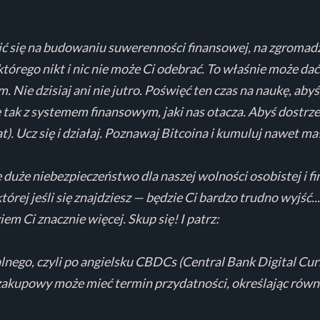
ić się na budowaniu suwerenności finansowej, na zgromad
tórego nikt i nic nie może Ci odebrać. To właśnie może dać 
. Nie dzisiaj ani nie jutro. Poświęć ten czas na naukę, abyś
e tak z systemem finansowym, jaki nas otacza. Abyś dostrzegł
t). Ucz się i działaj. Poznawaj Bitcoina i kumuluj nawet mał
ę duże niebezpieczeństwo dla naszej wolności osobistej i f
rej jeśli się znajdziesz — będzie Ci bardzo trudno wyjść...
em Ci znacznie więcej. Skup się! I patrz:
ego, czyli po angielsku CBDCs (Central Bank Digital Curr
 zakupowy może mieć termin przydatności, określając równ