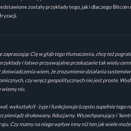
rzedstawione zostały przykłady tego, jak i dlaczego Bitcoi
ryzacji.
e zapraszając Cię w głąb tego tłumaczenia, chcę też pogra
e przykłady i łatwo-przyswajalne przekazanie tak wielu cenn
at doświadczenia wiem, że zrozumienie działania systemów 
icznych, czy wręcz geopolitycznych nie jest proste. Wyda
e wiemy nic.
ał, wykształcił -
ż
yje i funkcjonuje (często zupełnie tego n
ez pieniądz drukowany, fiducjarny. Wszechpanujący i 'kont
raju. Czy mamy na niego wpływ inny niż ten jak wiele może