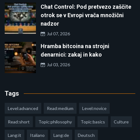
Chat Control: Pod pretvezo zaščite
otrok se v Evropi vrača množični
nadzor
Jul 07, 2026
Hramba bitcoina na strojni
denarnici: zakaj in kako
Jul 03, 2026
Tags
Level:advanced
Read:medium
Level:novice
Read:short
Topic:philosophy
Topic:basics
Culture
Lang:it
Italiano
Lang:de
Deutsch