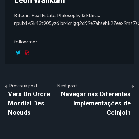
Leon Wankum
Bitcoin. Real Estate. Philosophy & Ethics.
npub1v5k43t905yz6lpr4crlgq2d99e7ahsehk27eex9mz7
follow me :
Previous post
Next post
Vers Un Ordre
Navegar nas Diferentes
Mondial Des
Implementações de
Noeuds
Coinjoin