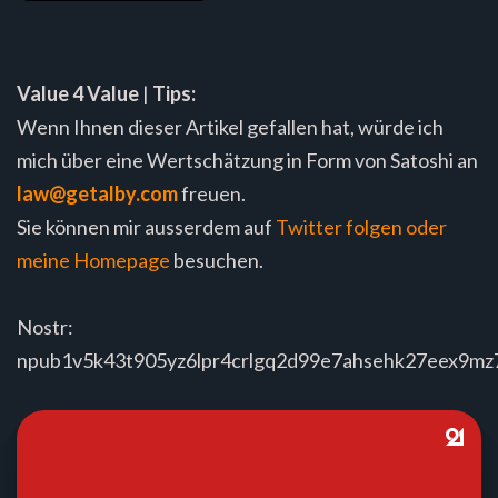
Value 4 Value
|
Tips:
Wenn Ihnen dieser Artikel gefallen hat, würde ich
mich über eine Wertschätzung in Form von Satoshi an
law@getalby.com
freuen.
Sie können mir ausserdem auf
Twitter folgen oder
meine
Homepage
besuchen.
Nostr:
npub1v5k43t905yz6lpr4crlgq2d99e7ahsehk27eex9m