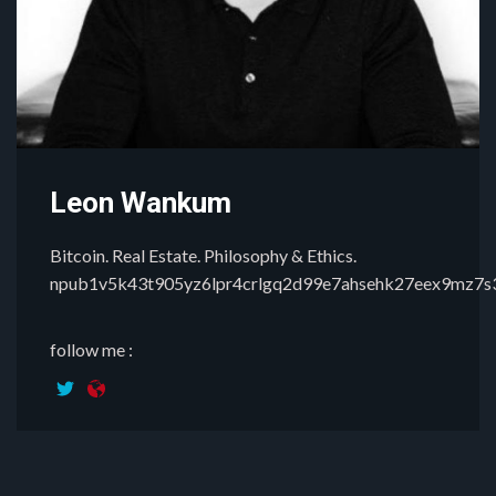
Leon Wankum
Bitcoin. Real Estate. Philosophy & Ethics.
npub1v5k43t905yz6lpr4crlgq2d99e7ahsehk27eex9mz7
follow me :