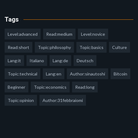
Tags
Level:advanced
Read:medium
Level:novice
Read:short
Topic:philosophy
Topic:basics
Culture
Lang:it
Italiano
Lang:de
Deutsch
Topic:technical
Lang:en
Author:sinautoshi
Bitcoin
Beginner
Topic:economics
Read:long
Topic:opinion
Author:31febbraiomi