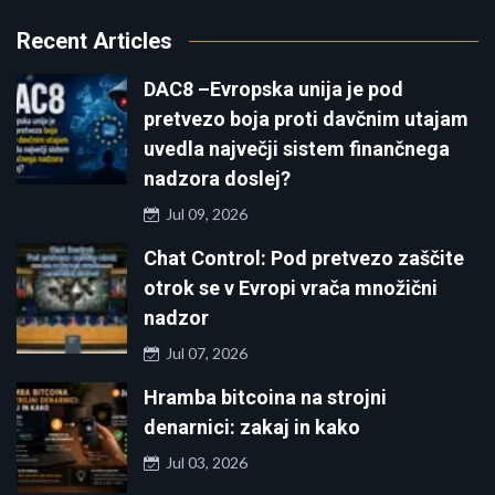
Recent Articles
DAC8 –Evropska unija je pod
pretvezo boja proti davčnim utajam
uvedla največji sistem finančnega
nadzora doslej?
Jul 09, 2026
Chat Control: Pod pretvezo zaščite
otrok se v Evropi vrača množični
nadzor
Jul 07, 2026
Hramba bitcoina na strojni
denarnici: zakaj in kako
Jul 03, 2026