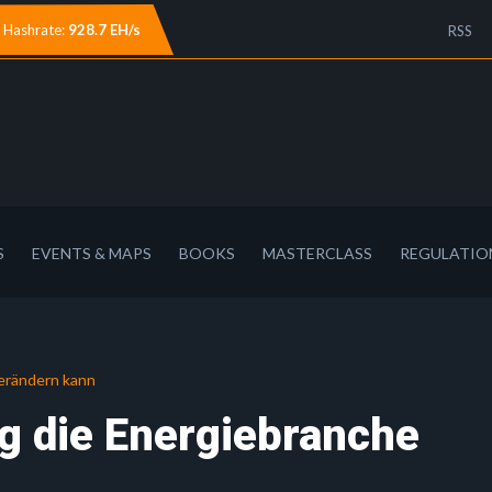
Hashrate:
928.7 EH/s
RSS
S
EVENTS & MAPS
BOOKS
MASTERCLASS
REGULATIO
verändern kann
g die Energiebranche