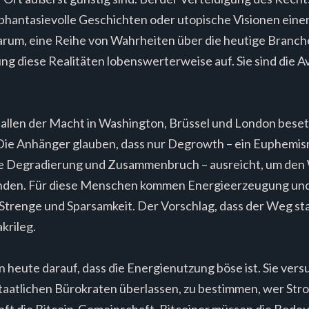
, phantasievolle Geschichten oder utopische Visionen ein
darum, eine Reihe von Wahrheiten über die heutige Branc
ng diese Realitäten lobenswerterweise auf. Sie sind die A
Hallen der Macht in Washington, Brüssel und London besetz
 Die Anhänger glauben, dass nur Degrowth – ein Euphemis
che Degradierung und Zusammenbruch – ausreicht, um d
den. Für diese Menschen kommen Energieerzeugung und -
t Strenge und Sparsamkeit. Der Vorschlag, dass der Weg 
akrileg.
heute darauf, dass die Energienutzung böse ist. Sie vers
 staatlichen Bürokraten überlassen, zu bestimmen, wer Str
ft die Bitcoin-Gemeinschaft. Bitcoiner müssen die Bede