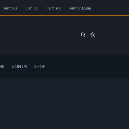
Authors
Sign up
Partners
Author Login
NS
JOIN US
SHOP