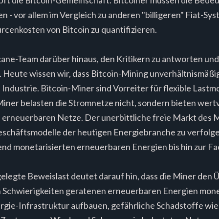
 - vor allem im Vergleich zu anderen "billigeren" Fiat-Sys
rcenkosten von Bitcoin zu quantifizieren.
ane-Team darüber hinaus, den Kritikern zu antworten und l
. Heute wissen wir, dass Bitcoin-Mining unverhältnismäßig
 Industrie. Bitcoin-Miner sind Vorreiter für flexible Lastm
Miner belasten die Stromnetze nicht, sondern bieten wer
erneuerbaren Netze. Der unerbittliche freie Markt des M
Geschäftsmodelle der heutigen Energiebranche zu verfolge
end monetarisierten erneuerbaren Energien bis hin zur F
gelegte Beweislast deutet darauf hin, dass die Miner den
n Schwierigkeiten geratenen erneuerbaren Energien monet
ie-Infrastruktur aufbauen, gefährliche Schadstoffe wi