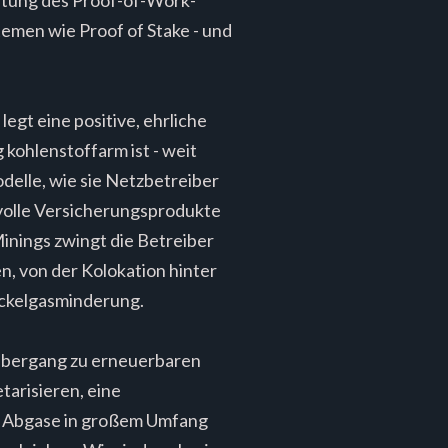
temen wie Proof of Stake - und
egt eine positive, ehrliche
 kohlenstoffarm ist - weit
odelle, wie sie Netzbetreiber
tvolle Versicherungsprodukte
inings zwingt die Betreiber
n, von der Kolokation hinter
ackelgasminderung.
 Übergang zu erneuerbaren
arisieren, eine
e Abgase in großem Umfang