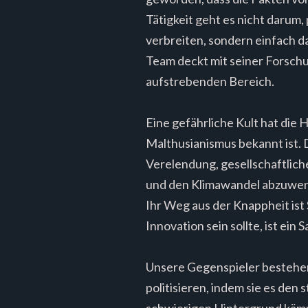
Tätigkeit geht es nicht darum
verbreiten, sondern einfach 
Team deckt mit seiner Forschu
aufstrebenden Bereich.
Eine gefährliche Kult hat die 
Malthusianismus bekannt ist.
Verelendung, gesellschaftli
und den Klimawandel abzuwen
Ihr Weg aus der Knappheit is
Innovation sein sollte, ist ein S
Unsere Gegenspieler bestehen 
politisieren, indem sie es den
schwierigen Hintergrund kämp