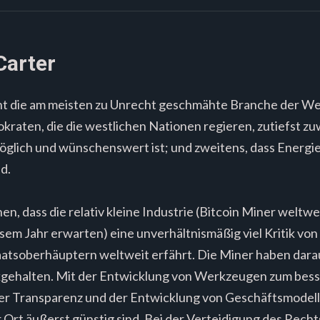
Carter
icht die am meisten zu Unrecht geschmähte Branche der We
raten, die die westlichen Nationen regieren, zutiefst zuw
möglich und wünschenswert ist; und zweitens, dass Energ
d.
hen, dass die relativ kleine Industrie (Bitcoin Miner weltw
esem Jahr erwarten) eine unverhältnismäßig viel Kritik von
atsoberhäuptern weltweit erfährt. Die Miner haben darau
kgehalten. Mit der Entwicklung von Werkzeugen zum bess
er Transparenz und der Entwicklung von Geschäftsmodelle
Ort äußerst günstig sind. Bei der Verteidigung des Rechts