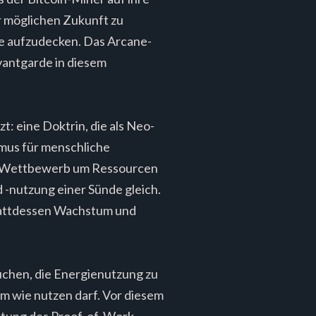
er möglichen Zukunft zu
he aufzudecken. Das Arcane-
vantgarde in diesem
t: eine Doktrin, die als Neo-
mus für menschliche
en Wettbewerb um Ressourcen
nutzung einer Sünde gleich.
stattdessen Wachstum und
uchen, die Energienutzung zu
om wie nutzen darf. Vor diesem
utung des Proof-of-Work-