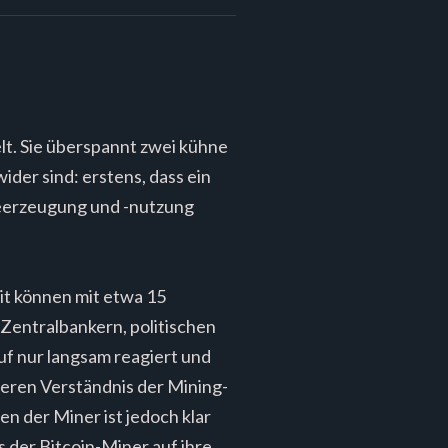
lt. Sie überspannt zwei kühne
ider sind: erstens, dass ein
ieerzeugung und -nutzung
eit können mit etwa 15
 Zentralbankern, politischen
f nur langsam reagiert und
eren Verständnis der Mining-
n der Miner ist jedoch klar
 der Bitcoin-Miner auf ihre