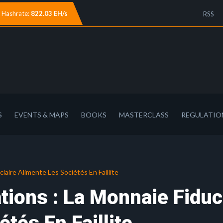
Hashrate:
822.03 EH/s
RSS
S
EVENTS & MAPS
BOOKS
MASTERCLASS
REGULATIO
ciaire Alimente Les Sociétés En Faillite
tions : La Monnaie Fiduc