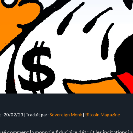
e: 20/02/23 |Traduit par:
Sovereign Monk
|
Bitcoin Magazine
liqué comment la monnaie fiduciaire détruit les incitations i