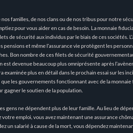
os familles, de nos clans ou de nos tribus pour notre sécur
ptiez pour vous aider en cas de besoin. La monnaie fiduci
lets de sécurité aux individus par le biais de ces sociétés. 
 les pensions et même l'assurance vie protègent les perso
ophes. Bon nombre de ces filets de sécurité gouvernementa
ion est devenue beaucoup plus omniprésente après l'avènem
ra examinée plus en détail dans le prochain essai sur les inc
dire que les gouvernements fonctionnant avec de la monnaie 
ur gagner le soutien de la population.
 les gens ne dépendent plus de leur famille. Au lieu de dép
z votre emploi, vous avez maintenant une assurance chôm
dez un salarié à cause de la mort, vous dépendez maintenant