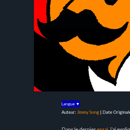
Langue ▼
Auteur:
Jimmy Song
| Date Original
Dans le dernier
essai
, j'ai exp