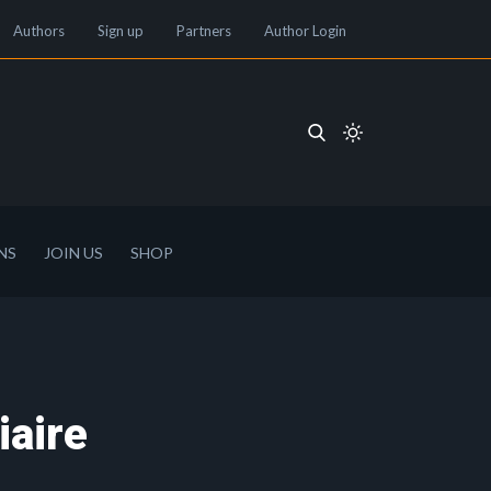
Authors
Sign up
Partners
Author Login
NS
JOIN US
SHOP
iaire