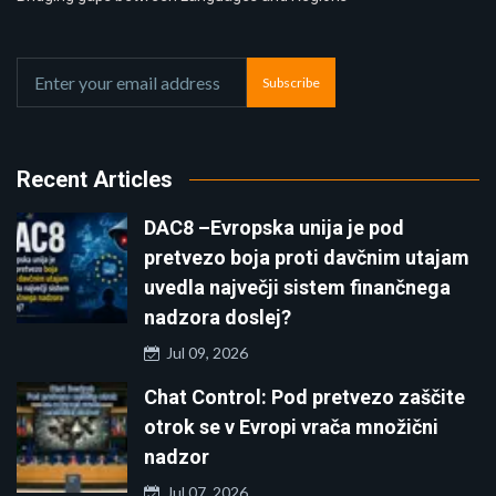
Subscribe
Recent Articles
DAC8 –Evropska unija je pod
pretvezo boja proti davčnim utajam
uvedla največji sistem finančnega
nadzora doslej?
Jul 09, 2026
Chat Control: Pod pretvezo zaščite
otrok se v Evropi vrača množični
nadzor
Jul 07, 2026