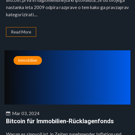
Bitcoin, prva in najpomembnejša kriptovaluta, že od svojega
nastanka leta 2009 odpira razprave o tem kako ga pravzaprav
kategorizirati....
Read More
immobilien
Mar 03, 2024
Bitcoin für Immobilien-Rücklagenfonds
Warum es sinnvoll ist, in Zeiten zunehmender Inflation und