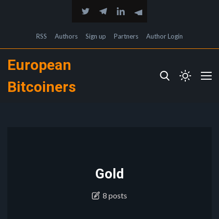
RSS
Authors
Sign up
Partners
Author Login
European
Bitcoiners
Gold
8 posts