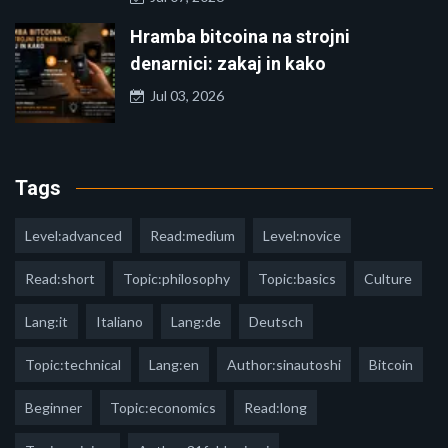
Hramba bitcoina na strojni
denarnici: zakaj in kako
Jul 03, 2026
Tags
Level:advanced
Read:medium
Level:novice
Read:short
Topic:philosophy
Topic:basics
Culture
Lang:it
Italiano
Lang:de
Deutsch
Topic:technical
Lang:en
Author:sinautoshi
Bitcoin
Beginner
Topic:economics
Read:long