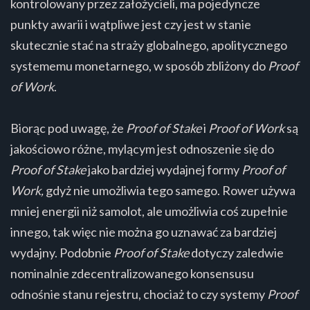
kontrolowany przez założycieli, ma pojedyncze
punkty awarii i wątpliwe jest czy jest w stanie
skutecznie stać na straży globalnego, apolitycznego
systememu monetarnego, w sposób zbliżony do
Proof
of Work
.
Biorąc pod uwagę, że
Proof of Stake
i
Proof of Work
są
jakościowo różne, mylącym jest odnoszenie się do
Proof of Stake
jako bardziej wydajnej formy
Proof of
Work,
gdyż nie umożliwia tego samego. Rower używa
mniej energii niż samolot, ale umożliwia coś zupełnie
innego, tak więc nie można go uznawać za bardziej
wydajny. Podobnie
Proof of Stake
dotyczy zaledwie
nominalnie zdecentralizowanego konsensusu
odnośnie stanu rejestru, chociaż to czy systemy
Proof