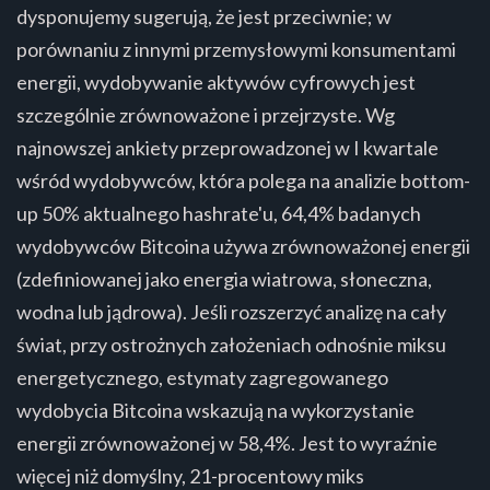
dysponujemy sugerują, że jest przeciwnie; w
porównaniu z innymi przemysłowymi konsumentami
energii, wydobywanie aktywów cyfrowych jest
szczególnie zrównoważone i przejrzyste. Wg
najnowszej ankiety przeprowadzonej w I kwartale
wśród wydobywców, która polega na analizie bottom-
up 50% aktualnego hashrate'u, 64,4% badanych
wydobywców Bitcoina używa zrównoważonej energii
(zdefiniowanej jako energia wiatrowa, słoneczna,
wodna lub jądrowa). Jeśli rozszerzyć analizę na cały
świat, przy ostrożnych założeniach odnośnie miksu
energetycznego, estymaty zagregowanego
wydobycia Bitcoina wskazują na wykorzystanie
energii zrównoważonej w 58,4%. Jest to wyraźnie
więcej niż domyślny, 21-procentowy miks