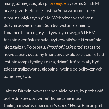
miały już miejsce, jak np.
przejęcie
systemu STEEM
przez przedsiębiorcę Justina Suna za pomocą siły
głosu największych giełd. Wchodząc w spółkę z
dużymi powiernikami, Sun był wstanie zmienić
funamentalne reguły aktywa cyfrowego STEEM,
łącznie z konfiskatą sald użytkowników, z którymi się
nie zgadzał. Po prostu,
Proof of Stake
przeistacza te
nowoczesny systemy finansowe w plutokracje - efekt
jest niekompatybilny z narzędziami, które miały być
zdecentralizowane, globalne i wolne od politycznych
barier wejścia.
Jako że Bitcoin powstał specjalnie po to, by pozbawić
pośredników uprawnień, koniecznie musi
funkcjonować w oparciu o
Proof of Work
. Biorąc pod