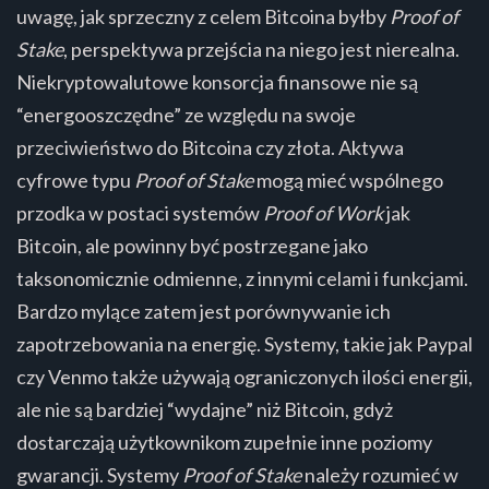
uwagę, jak sprzeczny z celem Bitcoina byłby
Proof of
Stake
, perspektywa przejścia na niego jest nierealna.
Niekryptowalutowe konsorcja finansowe nie są
“energooszczędne” ze względu na swoje
przeciwieństwo do Bitcoina czy złota. Aktywa
cyfrowe typu
Proof of Stake
mogą mieć wspólnego
przodka w postaci systemów
Proof of Work
jak
Bitcoin, ale powinny być postrzegane jako
taksonomicznie odmienne, z innymi celami i funkcjami.
Bardzo mylące zatem jest porównywanie ich
zapotrzebowania na energię. Systemy, takie jak Paypal
czy Venmo także używają ograniczonych ilości energii,
ale nie są bardziej “wydajne” niż Bitcoin, gdyż
dostarczają użytkownikom zupełnie inne poziomy
gwarancji. Systemy
Proof of Stake
należy rozumieć w