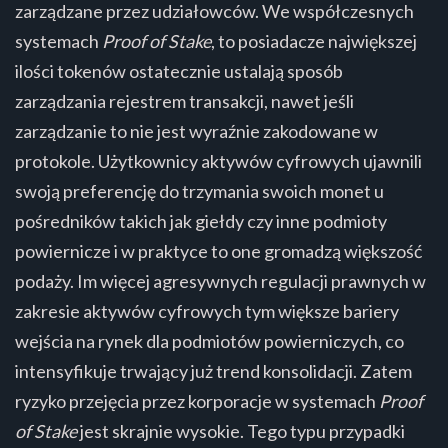
zarządzane przez udziałowców. We współczesnych
systemach
Proof of Stake
, to posiadacze największej
ilości tokenów ostatecznie ustalają sposób
zarządzania rejestrem transakcji, nawet jeśli
zarządzanie to nie jest wyraźnie zakodowane w
protokole. Użytkownicy aktywów cyfrowych ujawnili
swoją preferencję do trzymania swoich monet u
pośredników takich jak giełdy czy inne podmioty
powiernicze i w praktyce to one gromadzą większość
podaży. Im więcej agresywnych regulacji prawnych w
zakresie aktywów cyfrowych tym większe bariery
wejścia na rynek dla podmiotów powierniczych, co
intensyfikuje trwający już trend konsolidacji. Zatem
ryzyko przejęcia przez korporacje w systemach
Proof
of Stake
jest skrajnie wysokie. Tego typu przypadki