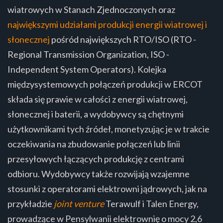
wiatrowych w Stanach Zjednoczonych oraz
największymi udziałami produkcji energii wiatrowej i
słonecznej
pośród największych RTO/ISO (RTO -
Regional Transmission Organization, ISO -
Independent System Operators). Kolejka
międzysystemowych połączeń produkcji w ERCOT
składa się prawie w całości z energii wiatrowej,
słonecznej i baterii, a wydobywcy są chętnymi
użytkownikami tych źródeł, monetyzując je w trakcie
oczekiwania na zbudowanie połączeń lub linii
przesyłowych łączących produkcję z centrami
odbioru. Wydobywcy także rozwijają wzajemne
stosunki z operatorami elektrowni jądrowych, jak na
przykładzie
joint venture
Terawulf i Talen Energy,
prowadzące w Pensylwanii elektrownię o mocy 2,6