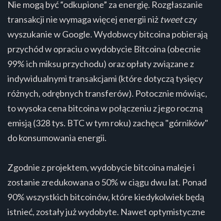
Nie mogą być “odkupione” za energię. Rozgłaszanie
transakcji nie wymaga więcej energii niż
tweet
czy
wyszukanie w Google. Wydobwcy bitcoina pobierają
przychód w opraciu o wydobycie Bitcoina (obecnie
99% ich miksu przychodu) oraz opłaty związane z
indywidualnymi transakcjami (które dotyczą tysięcy
różnych, odrębnych transferów). Potocznie mówiąc,
to wysoka cena bitcoina w połączeniu z jego roczną
emisją (328 tys. BTC w tym roku) zachęca "górników"
do konsumowania energii.
Zgodnie z projektem, wydobycie bitcoina maleje i
zostanie zredukowana o 50% w ciągu dwu lat. Ponad
90% wszystkich bitcoinów, które kiedykolwiek będą
istnieć, zostały już wydobyte. Nawet optymistyczne