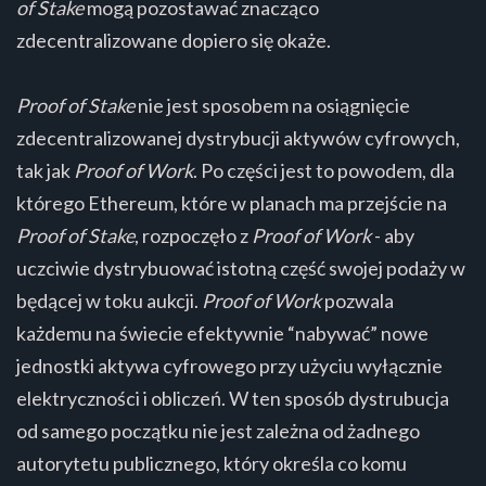
of Stake
mogą pozostawać znacząco
zdecentralizowane dopiero się okaże.
Proof of Stake
nie jest sposobem na osiągnięcie
zdecentralizowanej dystrybucji aktywów cyfrowych,
tak jak
Proof of Work
. Po części jest to powodem, dla
którego Ethereum, które w planach ma przejście na
Proof of Stake
, rozpoczęło z
Proof of Work
- aby
uczciwie dystrybuować istotną część swojej podaży w
będącej w toku aukcji.
Proof of Work
pozwala
każdemu na świecie efektywnie “nabywać” nowe
jednostki aktywa cyfrowego przy użyciu wyłącznie
elektryczności i obliczeń. W ten sposób dystrubucja
od samego początku nie jest zależna od żadnego
autorytetu publicznego, który określa co komu