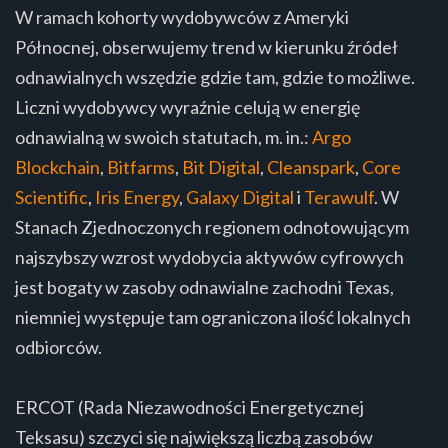
W ramach kohorty wydobywców z Ameryki
Północnej, obserwujemy trend w kierunku źródeł
odnawialnych wszędzie gdzie tam, gdzie to możliwe.
Liczni wydobywcy wyraźnie celują w energię
odnawialną w swoich statutach, m. in.:
Argo
Blockchain
,
Bitfarms
,
Bit Digital
,
Cleanspark
,
Core
Scientific
,
Iris Energy
,
Galaxy Digital
i
Terawulf
. W
Stanach Zjednoczonych regionem odnotowującym
najszybszy wzrost wydobycia aktywów cyfrowych
jest bogaty w zasoby odnawialne zachodni Texas,
niemniej występuje tam ograniczona ilość lokalnych
odbiorców.
ERCOT (Rada Niezawodności Energetycznej
Teksasu) szczyci się największą liczbą zasobów