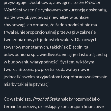
przysługuje. Dodatkowo, z uwagi na to, że
Proof of
Work
jest w sensie rynkowym konkurencją doskonałą,
marże wydobywców są niewielkie w punkcie
równowagi, co oznacza, że żaden podmiot nie ma
trwałej, nieproporcjonalnej przewagi w zakresie
tworzenia nowych jednostek waluty. Dla nowych
towarów monetarnych, takich jak Bitcoin, ta
udowodniona sprawiedliwość emisji jest istotną cechą
w budowaniu wiarygodności. System, w którym
twórca Bitcoina po prostu rozdawałby nowe
jednostki swoim przyjaciołom i współpracownikom nie
miałby takiej legitymacji.
Co ważniejsze,
Proof of Stake
należy rozumieć jako
termin branżowy, określający konsorcjum finansowe