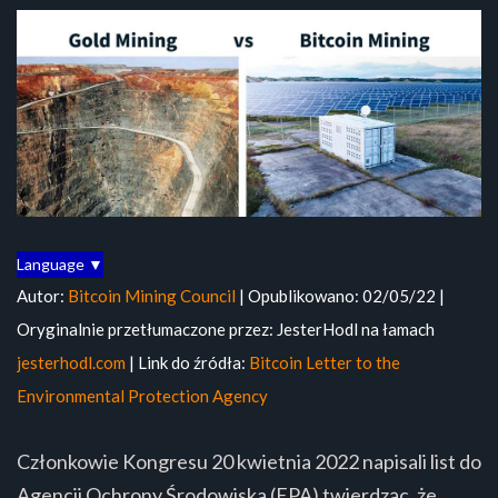
Language ▼
Autor:
Bitcoin Mining Council
| Opublikowano: 02/05/22 |
Oryginalnie przetłumaczone przez: JesterHodl na łamach
jesterhodl.com
| Link do źródła:
Bitcoin Letter to the
Environmental Protection Agency
Członkowie Kongresu 20 kwietnia 2022 napisali list do
Agencji Ochrony Środowiska (EPA) twierdząc, że