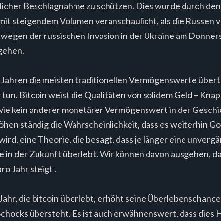
aatlicher Beschlagnahme zu schützen. Dies wurde durch den
it steigendem Volumen veranschaulicht, als die Russen v
wegen der russischen Invasion in der Ukraine am Donners
gehen.
hn Jahren die meisten traditionellen Vermögenswerte übert
tun. Bitcoin weist die Qualitäten von solidem Geld – Knapph
 – wie kein anderer monetärer Vermögenswert in der Gesch
öhen ständig die Wahrscheinlichkeit, dass es weiterhin 
ird, eine Theorie, die besagt, dass je länger eine unverg
sie in der Zukunft überlebt. Wir können davon ausgehen, da
ro Jahr steigt .
Jahr, die bitcoin überlebt, erhöht seine Überlebenschance
hocks übersteht. Es ist auch erwähnenswert, dass dies H