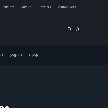
Authors
Sign up
Partners
Author Login
NS
JOIN US
SHOP