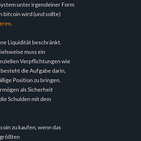
 System unter irgendeiner Form
bitcoin wird (und sollte)
eren
.
ene Liquidität beschränkt.
ielsweise muss ein
anziellen Verpflichtungen wie
besteht die Aufgabe darin,
llige Position zu bringen.
rmögen als Sicherheit
 die Schulden mit dem
tcoin zu kaufen, wenn das
r größten