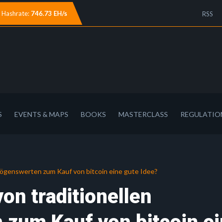
Hashrate:
746.73 EH/s
RSS
S
EVENTS & MAPS
BOOKS
MASTERCLASS
REGULATIO
rmögenswerten zum Kauf von bitcoin eine gute Idee?
von traditionellen