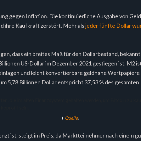
rung gegen Inflation. Die kontinuierliche Ausgabe von Gel
 ihre Kaufkraft zerstört. Mehr als
jeder fünfte Dollar wu
gen, dass ein breites Maß für den Dollarbestand, bekannt
illionen US-Dollar im Dezember 2021 gestiegen ist. M2 is
reinlagen und leicht konvertierbare geldnahe Wertpapier
m 5,78 Billionen Dollar entspricht 37,53 % des gesamten
(
Quelle
)
nzt ist, steigt im Preis, da Marktteilnehmer nach einem 