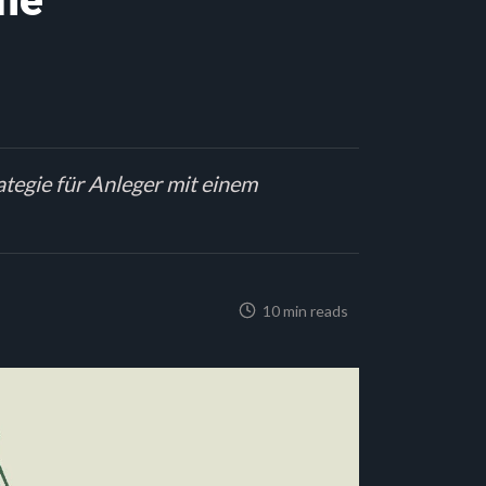
ine
ategie für Anleger mit einem
10 min reads