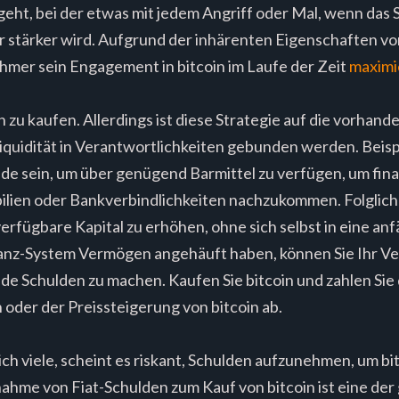
geht, bei der etwas mit jedem Angriff oder Mal, wenn das
r stärker wird. Aufgrund der inhärenten Eigenschaften von 
hmer sein Engagement in bitcoin im Laufe der Zeit
maximi
n zu kaufen. Allerdings ist diese Strategie auf die vorhand
quidität in Verantwortlichkeiten gebunden werden. Beisp
uide sein, um über genügend Barmittel zu verfügen, um fin
lien oder Bankverbindlichkeiten nachzukommen. Folglich 
erfügbare Kapital zu erhöhen, ohne sich selbst in eine anfä
nz-System Vermögen angehäuft haben, können Sie Ihr Ve
de Schulden zu machen. Kaufen Sie bitcoin und zahlen Sie
der der Preissteigerung von bitcoin ab.
ch viele, scheint es riskant, Schulden aufzunehmen, um bi
fnahme von Fiat-Schulden zum Kauf von bitcoin ist eine de