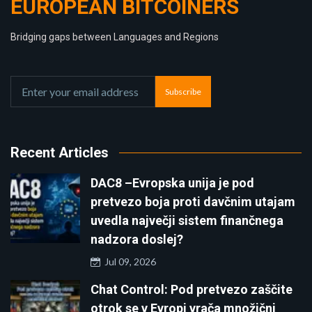
EUROPEAN BITCOINERS
Bridging gaps between Languages and Regions
Subscribe
Recent Articles
DAC8 –Evropska unija je pod
pretvezo boja proti davčnim utajam
uvedla največji sistem finančnega
nadzora doslej?
Jul 09, 2026
Chat Control: Pod pretvezo zaščite
otrok se v Evropi vrača množični