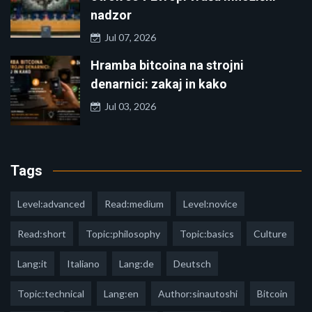
nadzor
Jul 07, 2026
Hramba bitcoina na strojni
denarnici: zakaj in kako
Jul 03, 2026
Tags
Level:advanced
Read:medium
Level:novice
Read:short
Topic:philosophy
Topic:basics
Culture
Lang:it
Italiano
Lang:de
Deutsch
Topic:technical
Lang:en
Author:sinautoshi
Bitcoin