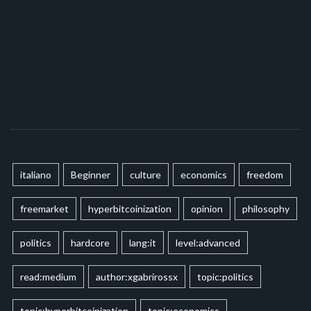
italiano
Beginner
culture
economics
freedom
freemarket
hyperbitcoinization
opinion
philosophy
politics
hardcore
lang:it
level:advanced
read:medium
author:xgabrirossx
topic:politics
topic:hyperbitcoinization
topic:economics