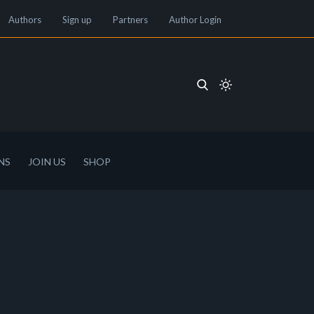
Authors
Sign up
Partners
Author Login
NS
JOIN US
SHOP