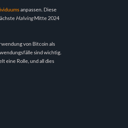
ividuums
anpassen. Diese
 nächste
Halving
Mitte 2024
rwendung von Bitcoin als
nwendungsfälle sind wichtig.
t eine Rolle, und all dies