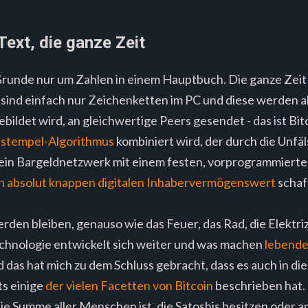
 Text, die ganze Zeit
Grunde nur um Zahlen in einem Hauptbuch. Die ganze Zeit ü
sind einfach nur Zeichenketten im PC und diese werden a
ildet wird, an gleichwertige Peers gesendet - das ist Bit
itstempel-Algorithmus
kombiniert wird, der durch die Unfä
t ein Bargeldnetzwerk mit einem festen, vorprogrammierten
n absolut knappen digitalen Inhabervermögenswert
schaf
den bleiben, genauso wie das Feuer, das Rad, die Elektriz
echnologie entwickelt sich weiter und was machen
lebend
 das hat mich zu dem Schluss gebracht, dass es auch in di
ts einige
der vielen Facetten von Bitcoin
beschrieben hat. 
die Summe aller Menschen ist, die Satoshis besitzen oder 