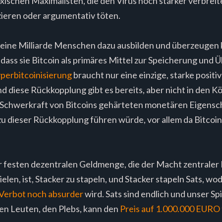
xischen Maximalisten, die den Virus noch stärker verbreit
zieren oder argumentativ töten.
 eine Milliarde Menschen dazu ausbilden und überzeugen kö
 dass sie Bitcoin als primäres Mittel zur Speicherung und
perbitcoinisierung
braucht nur eine einzige, starke posit
d diese Rückkopplung gibt es bereits, aber nicht in den Kö
 Schwerkraft von Bitcoins gehärteten monetären Eigensch
t zu dieser Rückkopplung führen würde, vor allem da Bitcoi
r festen dezentralen Geldmenge, die der Macht zentraler K
pielen, ist, Stacker zu stapeln, und Stacker stapeln Sats,
 Verbot noch absurder
wird. Sats sind endlich und unser Spie
en Leuten, den Plebs, kann den
Preis auf 1.000.000 EURO 