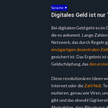
Sprache ▼
Digitales Geld ist nur
Bei digitalem Geld geht es im 
die es ankommt. Lange Zahlen 
Netzwerk, das durch Regeln geb
einzigartigen dezentralen Ze
gesichert ist. Das Ergebnis is
Geldschöpfung, das
den erste
Diese revolutionären Ideen wer
Internet oder die
Zahl Null
. T
mutieren, genau wie Viren, und
gibt und das obwohl Gigi berei
Abstraktion, dass Bitcoin nur 