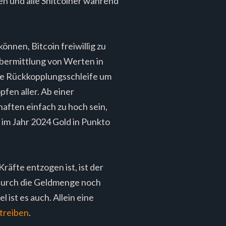
en und alle Shitcoiner während
nnen, Bitcoin freiwillig zu
 Übermittlung von Werten in
ive Rückkopplungsschleife um
pfen aller. Ab einer
aften einfach zu hoch sein,
n im Jahr 2024 Gold in Punkto
räfte entzogen ist, ist der
 wodurch die Geldmenge noch
l ist es auch. Allein eine
treiben
.