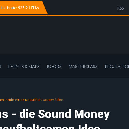
Hashrate:
925.21 EH/s
RSS
S
EVENTS & MAPS
BOOKS
MASTERCLASS
REGULATIO
 Pandemie einer unaufhaltsamen Idee
rus - die Sound Money