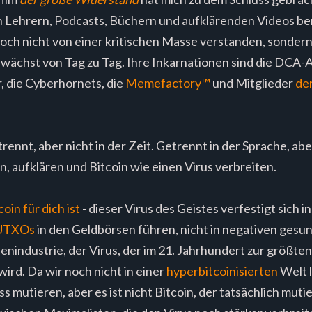
 Lehrern, Podcasts, Büchern und aufklärenden Videos bere
och nicht von einer kritischen Masse verstanden, sonder
 wächst von Tag zu Tag. Ihre Inkarnationen sind die DCA-A
r, die Cyberhornets, die
Memefactory™️
und Mitglieder
de
rennt, aber nicht in der Zeit. Getrennt in der Sprache, abe
, aufklären und Bitcoin wie einen Virus verbreiten.
in für dich ist
- dieser Virus des Geistes verfestigt sich 
 UTXOs
in den Geldbörsen führen, nicht in negativen gesu
ldenindustrie, der Virus, der im 21. Jahrhundert zur größte
ird. Da wir noch nicht in einer
hyperbitcoinisierten
Welt 
s mutieren, aber es ist nicht Bitcoin, der tatsächlich mut