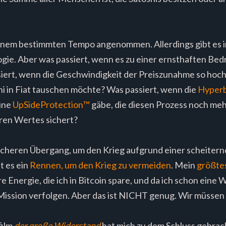
inem bestimmten Tempo angenommen. Allerdings gibt es 
gie. Aber was passiert, wenn es zu einer ernsthaften Bed
iert, wenn die Geschwindigkeit der Preiszunahme so hoch w
hi in Fiat tauschen möchte? Was passiert, wenn die
Hyperb
ine
UpSideProtection™️
gäbe, die diesen Prozess noch mehr
ren Wertes sichert?
sicheren Übergang, um den Krieg aufgrund einer scheiter
t es ein
Rennen, um den Krieg zu vermeiden
. Mein
größtes
 Energie, die ich in Bitcoin spare, und da ich schon eine We
Mission verfolgen. Aber das ist NICHT genug. Wir müssen s
film
der große Widerstand
hat mich zu dem Schluss gebrac