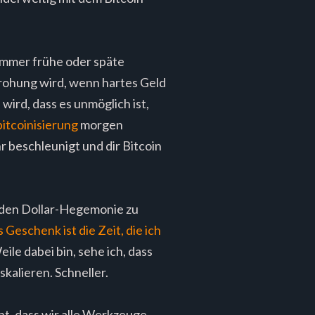
immer frühe oder späte
rohung wird, wenn hartes Geld
ird, dass es unmöglich ist,
itcoinisierung
morgen
 beschleunigt und dir Bitcoin
nden Dollar-Hegemonie zu
 Geschenk ist die Zeit, die ich
ile dabei bin, sehe ich, dass
kalieren. Schneller.
ht, dass wir alle Werkzeuge