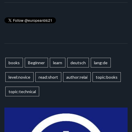
books
Beginner
learn
deutsch
lang:de
level:novice
read:short
author:relai
topic:books
topic:technical