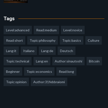
Tags
Level:advanced
Read:medium
Level:novice
Read:short
Topic:philosophy
Topic:basics
Culture
Lang:it
Italiano
Lang:de
Deutsch
Topic:technical
Lang:en
Author:sinautoshi
Bitcoin
Beginner
Topic:economics
Read:long
Topic:opinion
Author:31febbraiomi