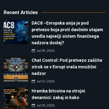
Recent Articles
DAC8 –Evropska unija je pod
pretvezo boja proti davčnim utajam
uvedla največji sistem finančnega
nadzora doslej?
Jul 09, 2026
Chat Control: Pod pretvezo zaščite
otrok se v Evropi vrača množični
nadzor
Jul 07, 2026
Hramba bitcoina na strojni
denarnici: zakaj in kako
Jul 03, 2026