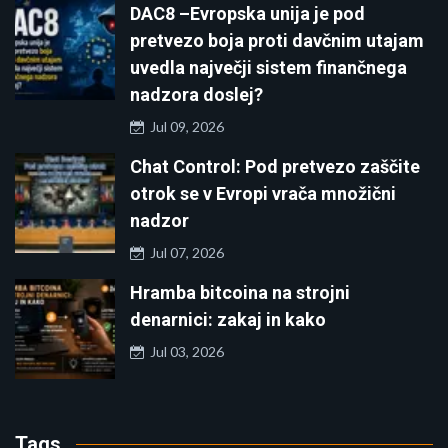
DAC8 –Evropska unija je pod
pretvezo boja proti davčnim utajam
uvedla največji sistem finančnega
nadzora doslej?
Jul 09, 2026
Chat Control: Pod pretvezo zaščite
otrok se v Evropi vrača množični
nadzor
Jul 07, 2026
Hramba bitcoina na strojni
denarnici: zakaj in kako
Jul 03, 2026
Tags