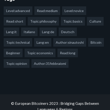
Level:advanced
Read:medium
Level:novice
Read:short
Topic:philosophy
Topic:basics
Culture
Lang:it
Italiano
Lang:de
Deutsch
Topic:technical
Lang:en
Author:sinautoshi
Bitcoin
Beginner
Topic:economics
Read:long
Topic:opinion
Author:31febbraiomi
© European Bitcoiners 2023 : Bridging Gaps Between
Languages & Regions